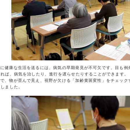
2020年3月 (
2020年2月 (
2020年1月 (
2019年12月 
2019年11月 
2019年10月 
2019年9月 (
2019年8月 (
気に健康な生活を送るには、病気の早期発見が不可欠です。目も例
2019年7月 (
ければ、病気を治したり、進行を遅らせたりすることができます。
2019年6月 (
こで、物が歪んで見え、視野が欠ける「加齢黄斑変性」をチェック
2019年5月 (
をしました。
2019年4月 (
2019年3月 (
2019年2月 (
2018年12月 
2018年11月 
2018年10月 