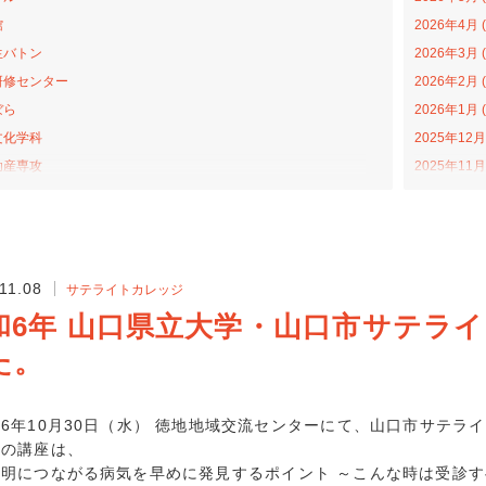
館
2026年4月 (
生バトン
2026年3月 (
研修センター
2026年2月 (
ぼら
2026年1月 (
文化学科
2025年12月 
助産専攻
2025年11月 
森アカデミー
2025年10月 
当の日プロジェクト
2025年9月 (
ライトカレッジ
2025年8月 (
ナバラ コラボ広場
2025年7月 (
11.08
サテライトカレッジ
学科
2025年6月 (
和6年 山口県立大学・山口市サテラ
福祉学科
2025年4月 (
た。
プンカレッジ
2025年3月 (
活動
2025年2月 (
学科
2025年1月 (
6年10月30日（水） 徳地地域交流センターにて、山口市サテラ
戦隊ゴハンジャー
回の講座は、
2024年12月 
明につながる病気を早めに発見するポイント ～こんな時は受診す
ターンシップ
2024年11月 