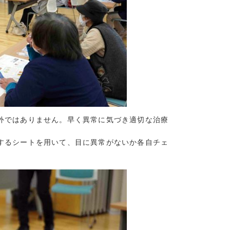
3)
4)
2)
(5)
(7)
(5)
2)
5)
外ではありません。早く異常に気づき適切な治療
12)
2)
するシートを用いて、目に異常がないか各自チェ
5)
4)
1)
2)
(9)
(4)
(4)