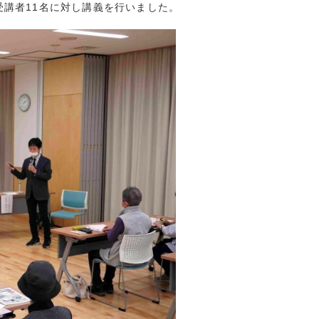
受講者11名に対し講義を行いました。
(9)
5)
15)
7)
8)
7)
5)
1)
5)
4)
(15)
(13)
(10)
7)
13)
10)
7)