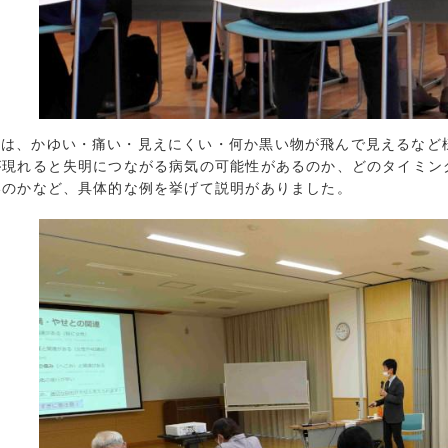
2021年12月 
2021年11月 
2021年10月 
2021年9月 (
2021年8月 (
2021年7月 (
には、かゆい・痛い・見えにくい・何か黒い物が飛んで見えるなど
2021年6月 (
が現れると失明につながる病気の可能性があるのか、どのタイミン
2021年5月 (
いのかなど、具体的な例を挙げて説明がありました。
2021年4月 (
2021年3月 (
2021年2月 (
2021年1月 (
2020年12月 
2020年11月 
2020年10月 
2020年9月 (
2020年8月 (
2020年7月 (