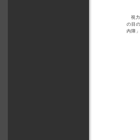
視
の目
内障