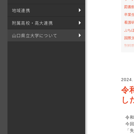
図書
地域連携
卒業
附属高校・高大連携
看護
ぷち
山口県立大学について
国際
別科
桜の
お弁
サテ
山口-
2024.
看護
令
社会
し
オー
課外
栄養
令和
食育
今
「失
イン