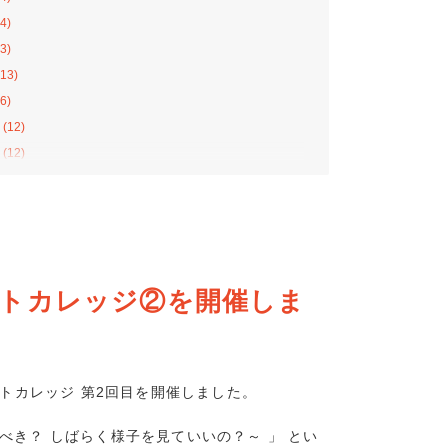
4)
3)
13)
6)
(12)
(12)
(12)
11)
8)
13)
10)
イトカレッジ②を開催しま
4)
2)
8)
7)
イトカレッジ 第2回目を開催しました。
(8)
べき？ しばらく様子を見ていいの？～ 」 とい
(10)