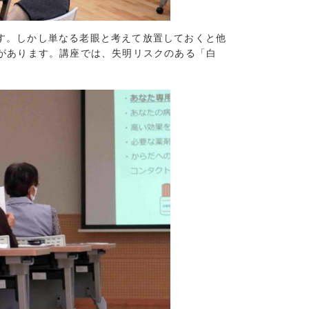
5)
7)
す。しかし単なる老眼と考えて放置しておくと他
9)
があります。講座では、失明リスクのある「白
7)
8)
(16)
(13)
(7)
7)
7)
15)
9)
6)
7)
11)
7)
8)