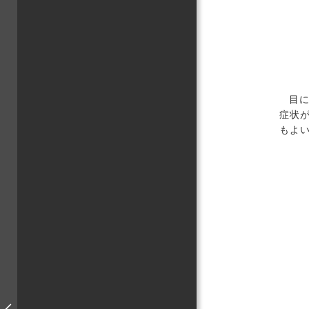
目
症状
もよ