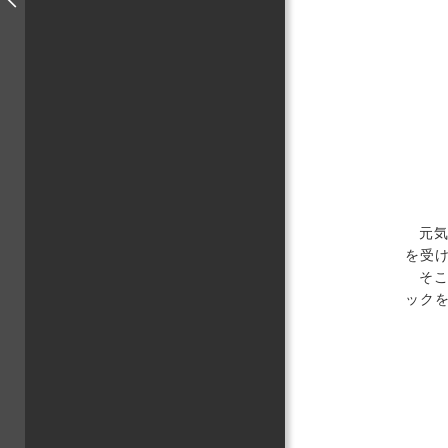
元
を受
そ
ック