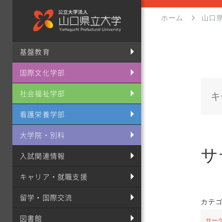
ホーム
山口
基盤教育
国際文化学部
社会福祉学部
看護栄養学部
大学院・別科
サ
入試関連情報
キャリア・就職支援
留学・国際交流
カテ
図書館
サー