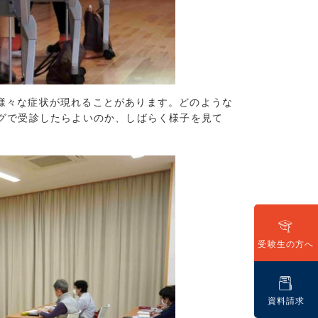
(16)
(8)
(9)
7)
10)
8)
様々な症状が現れることがあります。どのような
8)
グで受診したらよいのか、しばらく様子を見て
6)
2)
8)
5)
7)
(3)
(5)
受験生の方へ
(3)
3)
2)
資料請求
1)