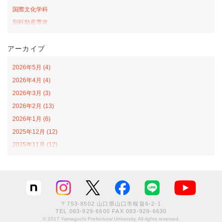
国際文化学科
別科助産専攻
桜の森アカデミー
アーカイブ
お弁当の日プロジェクト
サテライトカレッジ
2026年5月 (4)
山口-ナバラ コラボ広場
2026年4月 (4)
看護学科
2026年3月 (3)
社会福祉学科
2026年2月 (13)
オープンカレッジ
2026年1月 (6)
課外活動
2025年12月 (12)
栄養学科
2025年11月 (12)
食育戦隊ゴハンジャー
2025年10月 (12)
インターンシップ
2025年9月 (11)
文化創造学科
2025年8月 (8)
情報社会学科
2025年7月 (13)
グローバル
〒753-8502 山口県山口市桜畠6-2-1
2025年6月 (10)
TEL
083-929-6600
FAX 083-929-6630
卒業生
© 2017 Yamaguchi Prefectural University, All rights reserved.
2025年4月 (4)