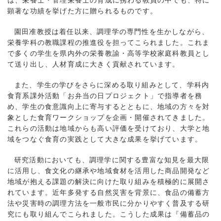
は、栄養士・管理栄養士の育成に携わる教員の中でも、特に
顕著な功績を挙げた方に贈られるものです。
園田准教授は着任以来、調理学の専門性を生かしながら、
栄養学科の教職課程の推進役を担ってこられました。これま
で多くの学生を県内外の栄養教諭・高等学校家庭科教員とし
て送り出し、人材育成に大きく貢献されています。
また、学生の学びをさらに深める取り組みとして、学科内
食育系課外活動「お弁当の日プロジェクト」で指導者を務
め、学生の食意識向上に寄与するとともに、地域の方々を対
象とした食育ワークショップを企画・開催されてきました。
これらの活動は地域からも高い評価を受けており、大学と地
域をつなぐ食育の実践として大きな成果を挙げています。
研究活動においても、調理学に関する豊富な知見を最大限
に活用し、食文化の継承や地域食材を活用した商品開発など
地域が抱える課題の解決に向けた取り組みを積極的に展開さ
れています。近年多発する自然災害を背景に、食品の備蓄方
法や災害時の調理方法を一般市民に分かりやすく普及する研
究にも取り組んでこられました。こうした成果は『備蓄品の