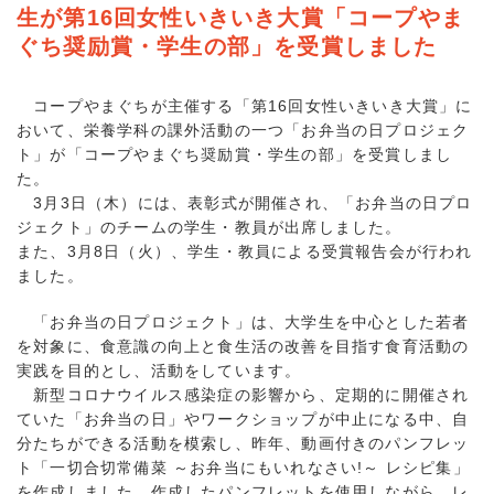
生が第16回女性いきいき大賞「コープやま
ぐち奨励賞・学生の部」を受賞しました
コープやまぐちが主催する「第16回女性いきいき大賞」に
おいて、栄養学科の課外活動の一つ「お弁当の日プロジェク
ト」が「コープやまぐち奨励賞・学生の部」を受賞しまし
た。
3月3日（木）には、表彰式が開催され、「お弁当の日プロ
ジェクト」のチームの学生・教員が出席しました。
また、3月8日（火）、学生・教員による受賞報告会が行われ
ました。
「お弁当の日プロジェクト」は、大学生を中心とした若者
を対象に、食意識の向上と食生活の改善を目指す食育活動の
実践を目的とし、活動をしています。
新型コロナウイルス感染症の影響から、定期的に開催され
ていた「お弁当の日」やワークショップが中止になる中、自
分たちができる活動を模索し、昨年、動画付きのパンフレッ
ト「一切合切常備菜 ～お弁当にもいれなさい!～ レシピ集」
を作成しました。作成したパンフレットを使用しながら、レ