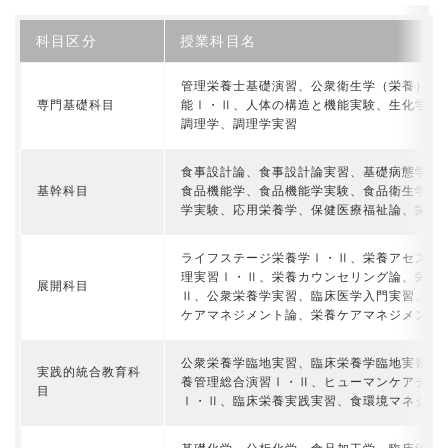
科目区分
授業科目名
管理栄養士基礎演習、公衆衛生学（栄養）、
専門基礎科目
能Ⅰ・Ⅱ、人体の構造と機能実験、生化学Ⅰ
調理学、調理学実習
食事設計論、食事設計論実習、基礎病態学、
基幹科目
食品機能学、食品機能学実験、食品衛生学、
学実験、応用栄養学、保健医療福祉論、栄養
ライフステージ栄養学Ⅰ・Ⅱ、栄養アセスメ
理実習Ⅰ・Ⅱ、栄養カウンセリング論、栄養
展開科目
Ⅱ、公衆栄養学実習、臨床医学入門実習、臨
ケアマネジメント論、栄養ケアマネジメント
公衆栄養学臨地実習、臨床栄養学臨地実習、
実践的統合教育科
養管理総合演習Ⅰ・Ⅱ、ヒューマンケアチー
目
Ⅰ・Ⅱ、臨床栄養実践実習、食環境マネジメ