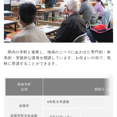
県内の市町と連携し、地域のニーズにあわせた専門的・体
系的・実践的な講座を開講しています。お住まいの街で、気
軽に受講することができます。
開催市町
♦
会場
開催日・講座
♦市民大学講座
岩国市
岩国市民文化会館
9月12日（土）