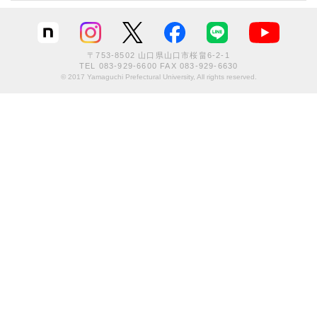
〒753-8502 山口県山口市桜畠6-2-1
TEL
083-929-6600
FAX 083-929-6630
© 2017 Yamaguchi Prefectural University, All rights reserved.