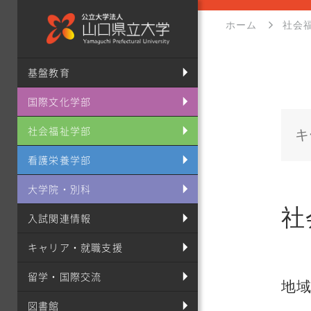
ホーム
社会
基盤教育
国際文化学部
社会福祉学部
看護栄養学部
大学院・別科
社
入試関連情報
キャリア・就職支援
留学・国際交流
地
図書館