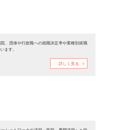
病院、団体や行政職への就職決定率や業種別就職
ています。
詳しく見る
ソーシャルワークの演習・実習、専門演習へと段