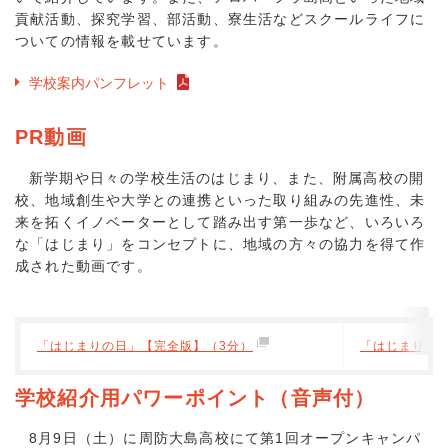
貢献活動、探究学習、部活動、寮生活などスクールライフに
ついての情報を載せています。
学校案内パンフレット
PR動画
新学期や日々の学校生活のはじまり、また、附属高校の開
校、地域創生や大学との連携といった取り組みの先進性、未
来を拓くイノベーターとして踏み出す第一歩など、いろいろ
な「はじまり」をコンセプトに、地域の方々の協力を得て作
成された動画です。
「はじまりの日」【完全版】（3分）
「はじまりの日
学校紹介用パワーポイント（音声付）
8月9日（土）に周防大島高校にて第1回オープンキャンパ