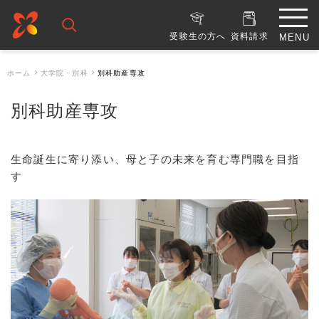
受験生の方へ
資料請求
ホーム
大学院・別科
別科助産専攻
別科助産専攻
生命誕生に寄り添い、母と子の未来を育む専門職を目指
す