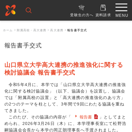
受験生の方へ
資料請求
ホーム
附属高校・高大連携
高大連携
報告書手交式
報告書手交式
山口県立大学高大連携の推進強化に関する
検討協議会 報告書手交式
令和5年4月に、本学では「山口県立大学高大連携の推進強
化に関する検討協議会」（以下、協議会）を設置し、協議会
では「附属高校の設置」と「高大連携の推進強化のあり方」
の2つのテーマを柱として、3年間で9回にわたる協議を重ね
てきました。
このたび、その協議の内容が「
報告書
」としてまと
められ、2026年3月26日（木）に、本学理事長室にて松野浩
嗣協議会会長から本学の岡正朗理事長へ手渡されました。