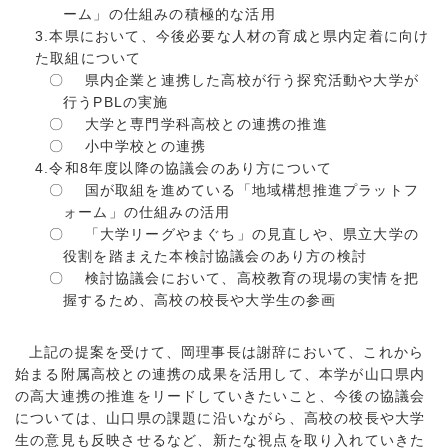
ーム」の仕組みの積極的な活用
3.本県において、今後必要な人材の育成と県内定着に向け
た取組について
〇 県内企業と連携した高校が行う探究活動や大学が
行うPBLの実施
〇 大学と専門学科高校との連携の推進
〇 小中学校との連携
4.令和8年度以降の協議会のあり方について
〇 国が取組を進めている「地域構想推進プラットフ
ォーム」の仕組みの活用
〇 「大学リーグやまぐち」の見直しや、県立大学の
役割を踏まえた本検討協議会のあり方の検討
〇 検討協議会において、高校教育の現場の実情を把
握するため、高校の校長や大学生の参画
上記の提案を受けて、岡理事長は謝辞において、これから
始まる附属高校との連携の成果を活用して、本学が山口県内
の高大連携の推進をリードしていきたいこと、今後の協議会
については、山口県の課題に沿いながら、高校の校長や大学
生の意見も反映させるなど、新たな視点を取り入れていきた