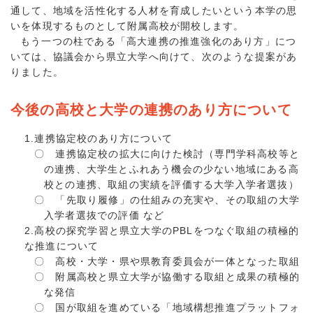
通して、地域を活性化する人材を育成したいという本学の思
いを体現するものとして附属高校が開校します。
もう一つの柱である「高大連携の推進強化のあり方」につ
いては、協議会から県立大学へ向けて、次のような提案があ
りました。
今後の高校と大学の連携のあり方について
1.連携協定校のあり方について
〇 連携協定校の拡大に向けた検討（専門学科高校等と
の連携、大学生とふれあう機会の少ない地域にある高
校との連携、取組の実績を評価する大学入学者選抜）
〇 「先取り履修」の仕組みの充実や、その取組の大学
入学者選抜での評価 など
2.高校の探究学習と県立大学のPBLをつなぐ取組の積極的
な推進について
〇 高校・大学・県や県教育委員会が一体となった取組
〇 附属高校と県立大学が協働する取組と成果の積極的
な発信
〇 国が取組を進めている「地域構想推進プラットフォ