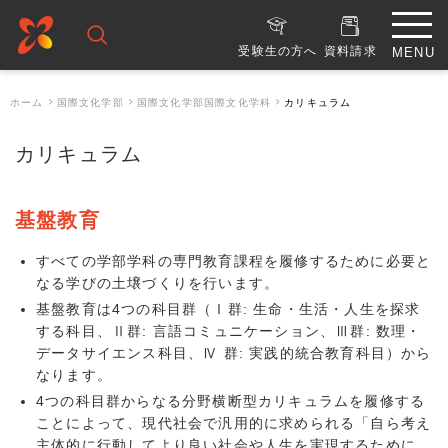
受験生の方へ
資料請求
ホーム
国際文化学部
国際文化学部国際文化学科
カリキュラム
カリキュラム
基盤教育
すべての学部学科の専門教育課程を履修するために必要と
なる学びの土壌づくりを行います。
基盤教育は4つの科目群（Ⅰ群: 生命・生活・人生を探求
する科目、Ⅱ群: 言語コミュニケーション、Ⅲ群: 数理・
データサイエンス科目、Ⅳ 群: 実践的統合教育科目）から
なります。
4つの科目群からなる分野横断型カリキュラムを履修する
ことによって、現代社会で汎用的に求められる「自ら考え
主体的に行動してより良い社会や人生を実現するために、