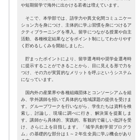
や短期留学で海外に出かける若者は増えています。
そこで、本学部では、語学力や異文化間コミュニケー
ション力を身につけ、主体的に学ぶ習慣を身につけるア
クティブラーニングを導入。留学につながる授業や自主
活動、各種検定結果などをポイント制にしてわかりやす
く貯めるしくみを開始しました。
貯まったポイントにより、留学選考時や奨学金選考時
に提示することができることから、目に見える形で力を
つけ、その力が実質的なメリットを呼ぶというシステム
になっています。
国内外の産業界や各種組織団体とコンソーシアムを組
み、学外講師を招いて具体的な地域課題の提供を受けま
す。グループワークを行いながら、学生たちは資料を検
索し、討論し、現場に調べに行き、解決策を提案しま
す。講師から具体的、実践的、客観的で厳しい批評を受
け、さらに上を目指します。「域学共創学習プログラ
ム」の基礎的な部分は１～２年生全員に学ぶ機会があり