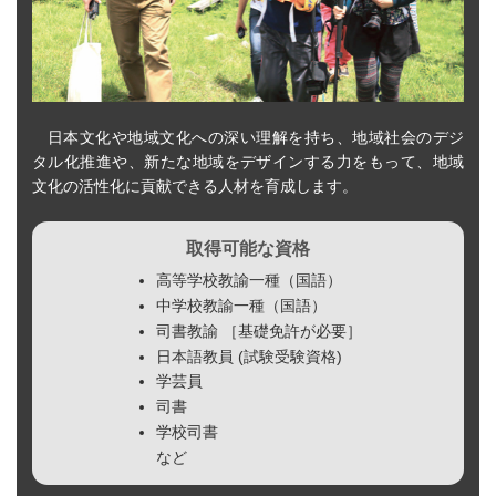
日本文化や地域文化への深い理解を持ち、地域社会のデジ
タル化推進や、新たな地域をデザインする力をもって、地域
文化の活性化に貢献できる人材を育成します。
取得可能な資格
高等学校教諭一種（国語）
中学校教諭一種（国語）
司書教諭 ［基礎免許が必要］
日本語教員 (試験受験資格)
学芸員
司書
学校司書
など