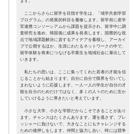
ます。
ここからさらに留学を目指す学生は、「域学共創学習
プログラム」の発展的科目を履修します。留学前に産学
官連携コンソーシアムから課題を提示され、留学中に調
査研究を進め、帰国後に成果を発表します。国際的な視
点で地域課題解決に資するアイデアを蓄積し、アーカイ
ブで公開するほか、生涯にわたるネットワークの中で、
留学体験を将来につなげる卒業生を地域社会に輩出して
いきます。
私たちの思いは、ここに集ってくれた若者の才能を信
じることから始まります。自分に自分で限界を引いてし
まわないように応援します。一人一人の学生が自分の才
能を自分のためだけではなく、多くの人々のために生か
していけるように導きたいと考えています。
小さな大学、小さな学部だからこそできることがあり
ます。チャンスはたくさんあります。運を逃さず、プレ
ッシャーに負けないで、大きなことにもチャレンジする
ための後押しをします。仲間と協力し合い、時には競争