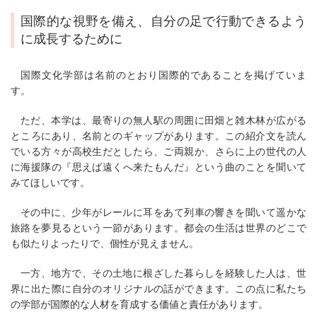
国際的な視野を備え、
自分の足で行動できるよう
に成長するために
国際文化学部は名前のとおり国際的であることを掲げていま
す。
ただ、本学は、最寄りの無人駅の周囲に田畑と雑木林が広がる
ところにあり、名前とのギャップがあります。この紹介文を読ん
でいる方々が高校生だとしたら、ご両親か、さらに上の世代の人
に海援隊の『思えば遠くへ来たもんだ』という曲のことを聞いて
みてほしいです。
その中に、少年がレールに耳をあて列車の響きを聞いて遥かな
旅路を夢見るという一節があります。都会の生活は世界のどこで
も似たりよったりで、個性が見えません。
一方、地方で、その土地に根ざした暮らしを経験した人は、世
界に出た際に自分のオリジナルの話ができます。この点に私たち
の学部が国際的な人材を育成する価値と責任があります。