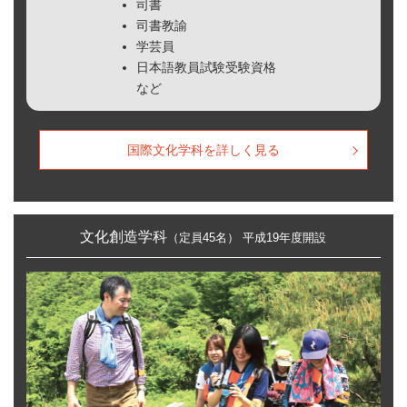
司書
司書教諭
学芸員
日本語教員試験受験資格
など
国際文化学科を詳しく見る
文化創造学科
（定員45名）
平成19年度開設