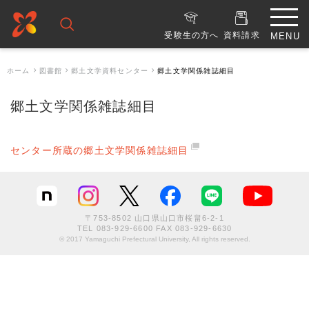
受験生の方へ
資料請求
ホーム
図書館
郷土文学資料センター
郷土文学関係雑誌細目
郷土文学関係雑誌細目
センター所蔵の郷土文学関係雑誌細目
〒753-8502 山口県山口市桜畠6-2-1
TEL
083-929-6600
FAX 083-929-6630
© 2017 Yamaguchi Prefectural University, All rights reserved.