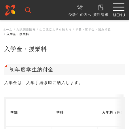
受験生の方へ
資料請求
ホーム
入試関連情報
山口県立大学を知ろう
学費・奨学金・減免措置
入学金・授業料
入学金・授業料
初年度学生納付金
入学金は、入学手続き時に納入します。
学部
学科
入学料（円）