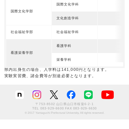
国際文化学科
28
国際文化学部
文化創造学科
28
社会福祉学部
社会福祉学科
28
看護学科
28
看護栄養学部
栄養学科
28
県内出身生の場合、入学料は141,000円となります。
実験実習費、諸会費等が別途必要となります。
〒753-8502 山口県山口市桜畠6-2-1
TEL
083-929-6600
FAX 083-929-6630
© 2017 Yamaguchi Prefectural University, All rights reserved.