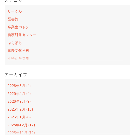
サークル
図書館
卒業生バトン
看護研修センター
ぷちぼら
国際文化学科
別科助産専攻
桜の森アカデミー
アーカイブ
お弁当の日プロジェクト
サテライトカレッジ
2026年5月 (4)
山口-ナバラ コラボ広場
2026年4月 (4)
看護学科
2026年3月 (3)
社会福祉学科
2026年2月 (13)
オープンカレッジ
2026年1月 (6)
課外活動
2025年12月 (12)
栄養学科
2025年11月 (12)