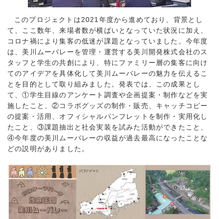
このプロジェクトは2021年度から進めており、背景とし
て、ここ数年、来場者数が横ばいとなっていた状況に加え、
コロナ禍により集客の低迷が課題となっていました。今年度
は、美川ムーバレーを管理・運営する美川開発株式会社のス
タッフと学生の共創により、特にファミリー層の集客に向け
てのアイデアを具体化して美川ムーバレーの魅力を伝えるこ
とを目的として取り組みました。発表では、この成果とし
て、①学生目線のアンケート調査や企画提案・制作などを実
施したこと、②コラボグッズの制作・販売、キャッチコピー
の提案・活用、オフィシャルパンフレットを制作・実用化し
たこと、③課題抽出と社会実装を試みた活動ができたこと、
④今年度の美川ムーバレーの収益が過去最高になったことな
どの説明がありました。