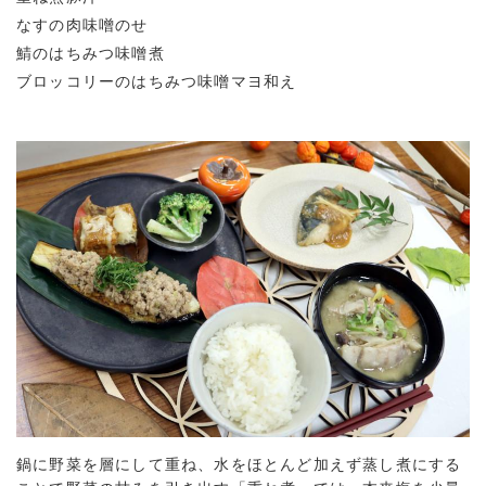
なすの肉味噌のせ
鯖のはちみつ味噌煮
ブロッコリーのはちみつ味噌マヨ和え
鍋に野菜を層にして重ね、水をほとんど加えず蒸し煮にする