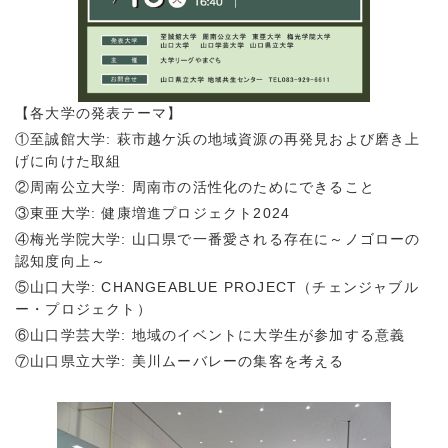
【各大学の発表テーマ】
①至誠館大学: 萩市越ケ浜の地域資源の再発見および磨き上
げに向けた取組
②周南公立大学: 周南市の活性化のためにできること
③東亜大学: 健康増進プロジェクト2024
④梅光学院大学: 山口県で一番愛される存在に～ノゴローの
認知度向上～
⑤山口大学: CHANGEABLUE PROJECT（チェンジャブル
ー・プロジェクト）
⑥山口学芸大学: 地域のイベントに大学生が参加する意義
⑦山口県立大学: 美川ムーバレーの集客を考える