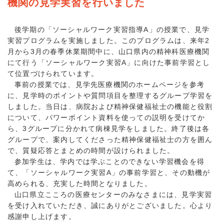
機関の見学実習を行いました
後学期の「ソーシャルワーク実習指導A」の授業で、見学
実習プログラムを実施しました。このプログラムは、来年2
月から3月の春季休業期間中に、山口県内の精神科医療機関
にて行う「ソーシャルワーク実習A」に向けた事前学習とし
て位置づけられています。
事前の授業では、見学先医療機関のホームページを参考
に、見学時のポイントや質問項目を整理するグループ学習を
しました。当日は、病院および精神保健福祉士の機能と役割
について、パワーポイント資料を使っての説明を受けてか
ら、3グループに分かれて病棟見学をしました。終了後は各
グループで、案内してくださった精神保健福祉士の方を囲ん
で、質疑応答とまとめの時間が設けられました。
参加学生は、学内では学ぶことのできない学習機会を得
て、「ソーシャルワーク実習A」の事前学習と、その動機が
高められる、充実した時間となりました。
山口県立こころの医療センターのみなさまには、見学実習
を受け入れていただき、誠にありがとございました。心より
感謝申し上げます。