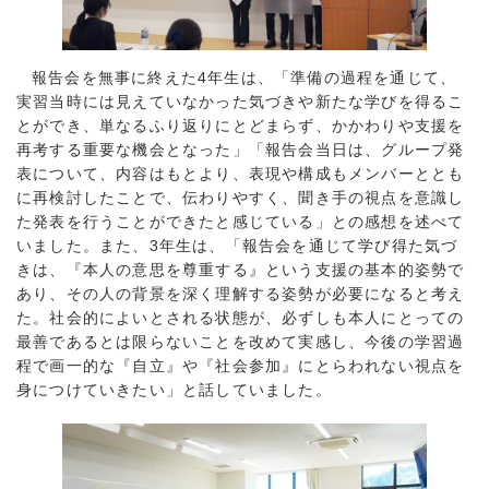
報告会を無事に終えた4年生は、「準備の過程を通じて、
実習当時には見えていなかった気づきや新たな学びを得るこ
とができ、単なるふり返りにとどまらず、かかわりや支援を
再考する重要な機会となった」「報告会当日は、グループ発
表について、内容はもとより、表現や構成もメンバーととも
に再検討したことで、伝わりやすく、聞き手の視点を意識し
た発表を行うことができたと感じている」との感想を述べて
いました。また、3年生は、「報告会を通じて学び得た気づ
きは、『本人の意思を尊重する』という支援の基本的姿勢で
あり、その人の背景を深く理解する姿勢が必要になると考え
た。社会的によいとされる状態が、必ずしも本人にとっての
最善であるとは限らないことを改めて実感し、今後の学習過
程で画一的な『自立』や『社会参加』にとらわれない視点を
身につけていきたい」と話していました。