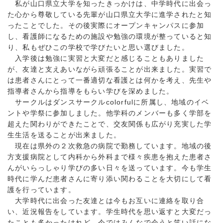
私が山口県立大学を知ったきっかけは、中学時代に出会っ
た心から尊敬している先輩が山口県立大学に進学されたと知
ったことでした。その後実際にオープンキャンパスに参加
し、看護師になるための施設や勉強の環境が整っていると知
り、私もぜひこの学校で学びたいと思い選びました。
入学後は勉強に実習と大変だと感じることもありました
が、友達と支えあいながら頑張ることが出来ました。実習で
は患者さんにとって一番適切な看護とは何かを考え、先生や
指導者さんから指導をもらい学びを深めました。
サークルはダンスサークルcolorfulに所属し、地域のイベ
ントや学祭に参加しました。他学科のメンバーも多く学部を
超えた関わりができたことで、交友関係も広がり充実した学
生生活を送ることが出来ました。
現在は県外の２次救急の病院で勤務しています。地域の後
方支援病院として内科から外科まで様々疾患を抱えた患者さ
んがいらっしゃり学びの多い日々を送っています。今も学生
時代に学んだ患者さんに寄り添い関わることを大切にして看
護を行っています。
大学時代に出会った友達とは今もお互いに連絡を取り合
い、近況報告をしています。学生時代を思い返すと大変だっ
たことも多かったけれど、今ではみんなで会うと笑い話にな