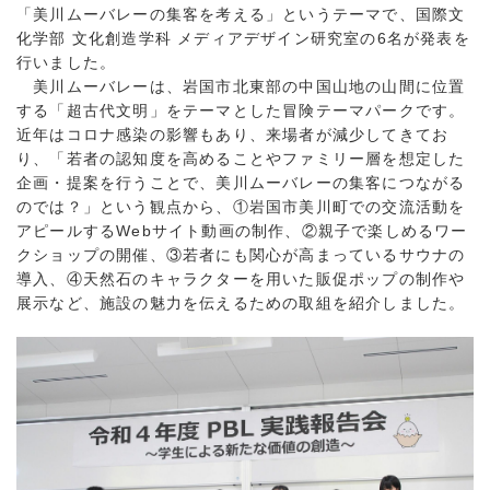
「美川ムーバレーの集客を考える」というテーマで、国際文
化学部 文化創造学科 メディアデザイン研究室の6名が発表を
行いました。
美川ムーバレーは、岩国市北東部の中国山地の山間に位置
する「超古代文明」をテーマとした冒険テーマパークです。
近年はコロナ感染の影響もあり、来場者が減少してきてお
り、「若者の認知度を高めることやファミリー層を想定した
企画・提案を行うことで、美川ムーバレーの集客につながる
のでは？」という観点から、①岩国市美川町での交流活動を
アピールするWebサイト動画の制作、②親子で楽しめるワー
クショップの開催、③若者にも関心が高まっているサウナの
導入、④天然石のキャラクターを用いた販促ポップの制作や
展示など、施設の魅力を伝えるための取組を紹介しました。