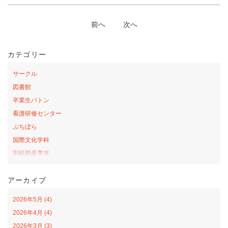
前へ
次へ
カテゴリー
サークル
図書館
卒業生バトン
看護研修センター
ぷちぼら
国際文化学科
別科助産専攻
桜の森アカデミー
アーカイブ
お弁当の日プロジェクト
サテライトカレッジ
2026年5月 (4)
山口-ナバラ コラボ広場
2026年4月 (4)
看護学科
2026年3月 (3)