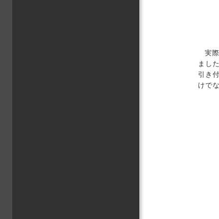
実
まし
引き
けで