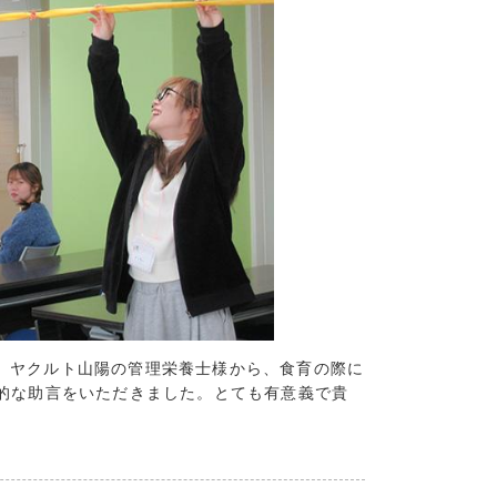
3)
4)
2)
(5)
(7)
(5)
2)
5)
12)
2)
5)
4)
、ヤクルト山陽の管理栄養士様から、食育の際に
1)
的な助言をいただきました。とても有意義で貴
2)
(9)
(4)
(4)