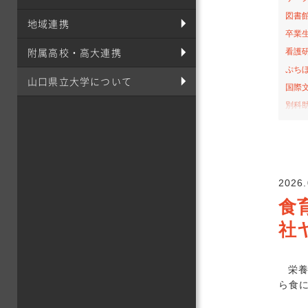
図書
地域連携
卒業
附属高校・高大連携
看護
ぷち
山口県立大学について
国際
別科
桜の
お弁
サテ
山口-
2026.
看護
食
社会
社
オー
課外
栄養
栄
ら食
食育
イン