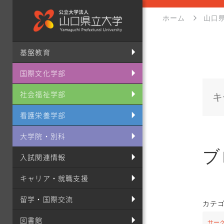
ホーム
山口
基盤教育
国際文化学部
社会福祉学部
看護栄養学部
大学院・別科
ブ
入試関連情報
キャリア・就職支援
留学・国際交流
カテ
図書館
サー