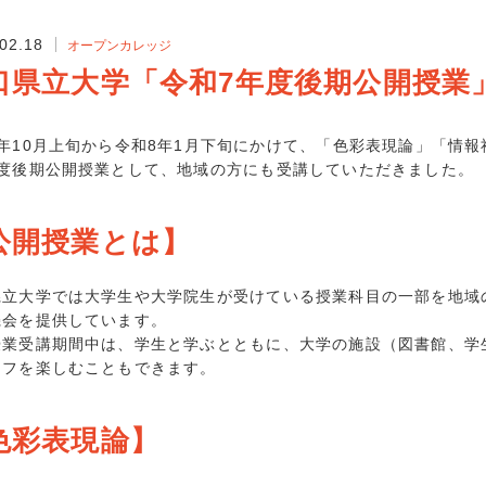
2018年9月 (
02.18
オープンカレッジ
2018年8月 (
口県立大学「令和7年度後期公開授業
2018年7月 (
2018年6月 (
7年10月上旬から令和8年1月下旬にかけて、「色彩表現論」「情
年度後期公開授業として、地域の方にも受講していただきました。
公開授業とは】
県立大学では大学生や大学院生が受けている授業科目の一部を地域
機会を提供しています。
授業受講期間中は、学生と学ぶとともに、大学の施設（図書館、学
イフを楽しむこともできます。
色彩表現論】