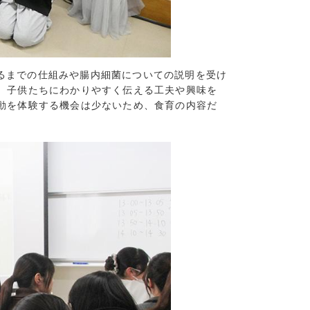
5)
7)
9)
7)
るまでの仕組みや腸内細菌についての説明を受け
8)
、子供たちにわかりやすく伝える工夫や興味を
(16)
動を体験する機会は少ないため、食育の内容だ
(13)
(7)
7)
7)
15)
9)
6)
7)
11)
7)
8)