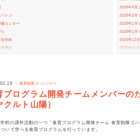
館
2026年4月 (
生バトン
2026年3月 (
研修センター
2026年2月 (
ぼら
2026年1月 (
文化学科
2025年12月 
助産専攻
2025年11月 
森アカデミー
2025年10月 
当の日プロジェクト
2025年9月 (
ライトカレッジ
2025年8月 (
ナバラ コラボ広場
2025年7月 (
02.19
食育戦隊ゴハンジャー
学科
2025年6月 (
育プログラム開発チームメンバーの
福祉学科
2025年4月 (
ヤクルト山陽）
プンカレッジ
2025年3月 (
活動
2025年2月 (
学科
2025年1月 (
養学科の課外活動の一つ「食育プログラム開発チーム 食育戦隊ゴ
について学べる食育プログラムを行っています。
戦隊ゴハンジャー
2024年12月 
ターンシップ
2024年11月 