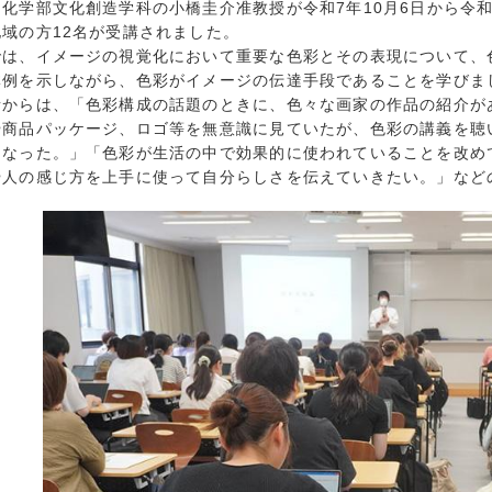
化学部文化創造学科の小橋圭介准教授が令和7年10月6日から令和
地域の方12名が受講されました。
では、イメージの視覚化において重要な色彩とその表現について、
体例を示しながら、色彩がイメージの伝達手段であることを学びま
者からは、「色彩構成の話題のときに、色々な画家の作品の紹介が
や商品パッケージ、ロゴ等を無意識に見ていたが、色彩の講義を聴
になった。」「色彩が生活の中で効果的に使われていることを改め
や人の感じ方を上手に使って自分らしさを伝えていきたい。」など