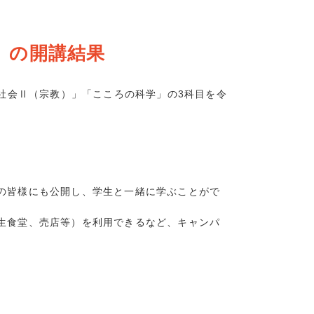
3)
8)
」の開講結果
10)
3)
報社会Ⅱ（宗教）」「こころの科学」の3科目を令
の皆様にも公開し、学生と一緒に学ぶことがで
生食堂、売店等）を利用できるなど、キャンパ