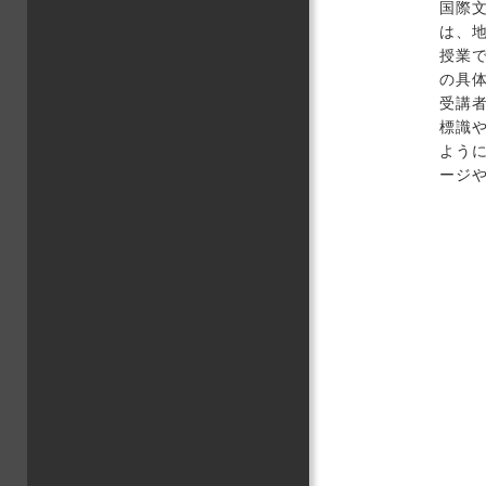
国際文
は、
授業
の具
受講
標識
よう
ージ