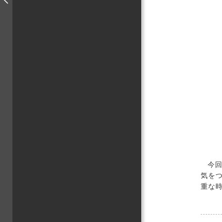
今
気を
重な