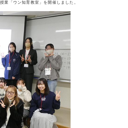
前授業「ウン知育教室」を開催しました。
(9)
5)
15)
7)
8)
7)
5)
1)
5)
4)
(15)
(13)
(10)
7)
13)
10)
7)