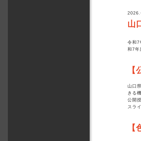
2026.
山
令和
和7
【
山口
きる
公開
スラ
【