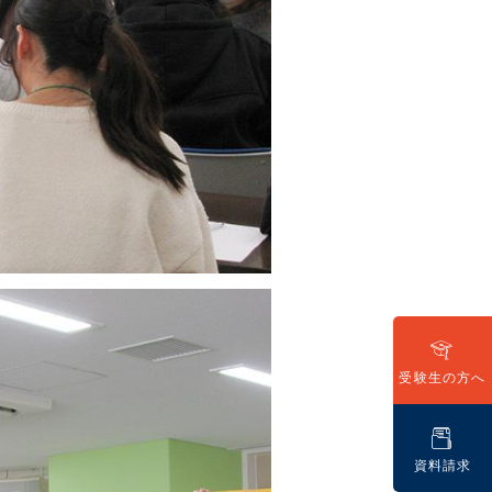
(16)
(8)
(9)
7)
10)
8)
8)
6)
2)
8)
5)
7)
(3)
(5)
受験生の方へ
(3)
3)
2)
資料請求
1)