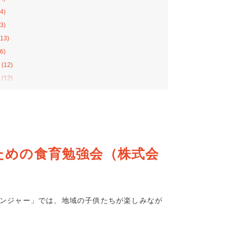
4)
3)
13)
6)
(12)
(12)
(12)
11)
8)
13)
10)
ための食育勉強会（株式会
4)
2)
8)
7)
ハンジャー」では、地域の子供たちが楽しみなが
(8)
(10)