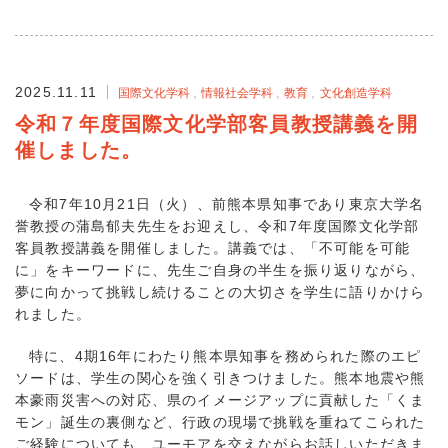
2025.11.11
国際文化学科
情報社会学科
教育
文化創造学科
令和７年度国際文化学部客員教授講義を開
催しました。
令和7年10月21日（火）、前熊本県知事であり東京大学名
誉教授の蒲島郁夫先生をお迎えし、令和7年度国際文化学部
客員教授講義を開催しました。講義では、「不可能を可能
に」をキーワードに、先生ご自身の半生を振り返りながら、
夢に向かって挑戦し続けることの大切さを学生に語りかけら
れました。
特に、4期16年にわたり熊本県知事を務められた際のエピ
ソードは、学生の関心を強く引きつけました。熊本地震や熊
本豪雨災害への対応、県のイメージアップに貢献した「くま
モン」誕生の裏側など、行政の現場で挑戦を重ねてこられた
ご経験についても、ユーモアを交えながらお話しいただきま