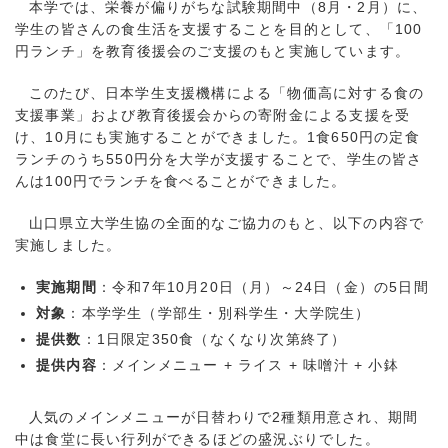
本学では、栄養が偏りがちな試験期間中（8月・2月）に、
学生の皆さんの食生活を支援することを目的として、「100
円ランチ」を教育後援会のご支援のもと実施しています。
このたび、日本学生支援機構による「物価高に対する食の
支援事業」および教育後援会からの寄附金による支援を受
け、10月にも実施することができました。1食650円の定食
ランチのうち550円分を大学が支援することで、学生の皆さ
んは100円でランチを食べることができました。
山口県立大学生協の全面的なご協力のもと、以下の内容で
実施しました。
実施期間
：令和7年10月20日（月）～24日（金）の5日間
対象
：本学学生（学部生・別科学生・大学院生）
提供数
：1日限定350食（なくなり次第終了）
提供内容
：メインメニュー + ライス + 味噌汁 + 小鉢
人気のメインメニューが日替わりで2種類用意され、期間
中は食堂に長い行列ができるほどの盛況ぶりでした。