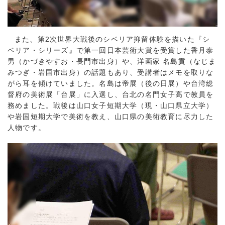
また、第2次世界大戦後のシベリア抑留体験を描いた『シ
ベリア・シリーズ』で第一回日本芸術大賞を受賞した香月泰
男（かづきやすお・長門市出身）や、洋画家 名島貢（なじま
みつぎ・岩国市出身）の話題もあり、受講者はメモを取りな
がら耳を傾けていました。名島は帝展（後の日展）や台湾総
督府の美術展「台展」に入選し、台北の名門女子高で教員を
務めました。戦後は山口女子短期大学（現・山口県立大学）
や岩国短期大学で美術を教え、山口県の美術教育に尽力した
人物です。