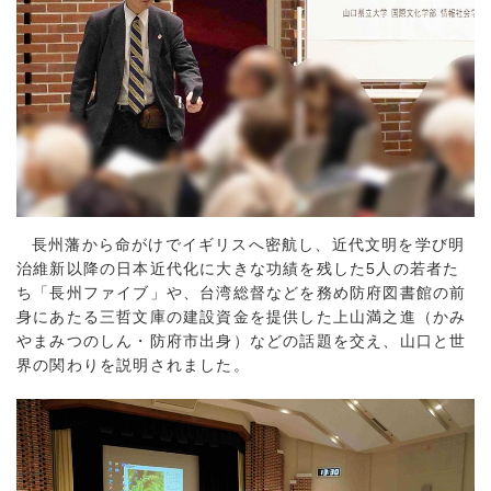
長州藩から命がけでイギリスへ密航し、近代文明を学び明
治維新以降の日本近代化に大きな功績を残した5人の若者た
ち「長州ファイブ」や、台湾総督などを務め防府図書館の前
身にあたる三哲文庫の建設資金を提供した上山満之進（かみ
やまみつのしん・防府市出身）などの話題を交え、山口と世
界の関わりを説明されました。