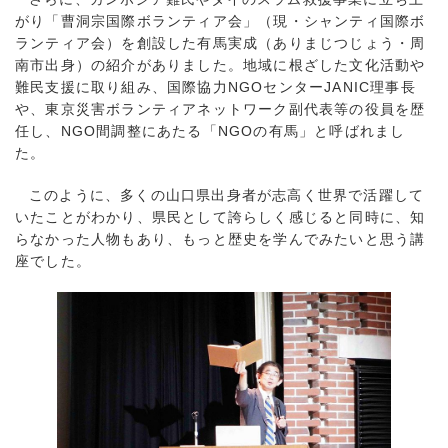
がり「曹洞宗国際ボランティア会」（現・シャンティ国際ボ
ランティア会）を創設した有馬実成（ありまじつじょう・周
南市出身）の紹介がありました。地域に根ざした文化活動や
難民支援に取り組み、国際協力NGOセンターJANIC理事長
や、東京災害ボランティアネットワーク副代表等の役員を歴
任し、NGO間調整にあたる「NGOの有馬」と呼ばれまし
た。
このように、多くの山口県出身者が志高く世界で活躍して
いたことがわかり、県民として誇らしく感じると同時に、知
らなかった人物もあり、もっと歴史を学んでみたいと思う講
座でした。