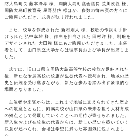
防大島町長 藤本浄孝 様、周防大島町議会議長 荒川政義 様、
周防大島町教育長 星野朋啓 様ほか、多数の御来賓の方々に
ご臨席いただき、式典が執り行われました。
また、校章を作成された 新村則人 様、校歌の作詞を手掛
けられた 弘中幸雄 様、作曲を担当された 田村洋 様、制服を
デザインされた 大田舞 様にもご臨席いただきました。主催
者として、山口県立大学からは理事長および学長が出席しま
した。
式では、旧山口県立周防大島高等学校の校旗が返納された
後、新たな附属高校の校旗が生徒代表へ授与され、地域の歴
史と伝統を受け継ぎながら、新たな歩みを踏み出す象徴的な
場面となりました。
主催者や来賓からは、これまで地域に支えられてきた歴史
への敬意とともに、附属高校が山口県の未来を担う人材育成
の拠点として発展していくことへの期待が寄せられました。
新入生および在校生の代表からは、新しい歴史を築いていく
決意が述べられ、会場は希望に満ちた雰囲気に包まれまし
た。