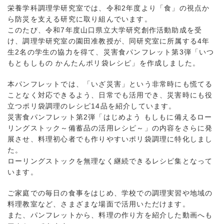
栄養学科調理学研究室では、令和2年度より「食」の視点か
ら防災を支える研究に取り組んでいます。
このたび、令和7年度山口県立大学研究創作活動助成を受
け、調理学研究室の園田准教授が、同研究室に所属する4年
生2名の学生の協力を得て、災害食パンフレット第3弾「いつ
もともしもの かんたんポリ袋レシピ」を作成しました。
本パンフレットでは、「いざ災害」という非常時にも慌てる
ことなく対応できるよう、日常でも活用でき、災害時にも役
立つポリ袋調理のレシピ14品を紹介しています。
災害食パンフレット第2弾「はじめよう もしもに備えるロー
リングストック～備蓄品の活用レシピ～」の内容をさらに発
展させ、料理初心者でも作りやすいポリ袋調理に特化しまし
た。
ローリングストックを無理なく継続できるレシピ集となって
います。
ご家庭での毎日の食事をはじめ、学校での調理実習や地域の
料理教室など、さまざまな場面で活用いただけます。
また、パンフレットから、料理の作り方を紹介した動画へも