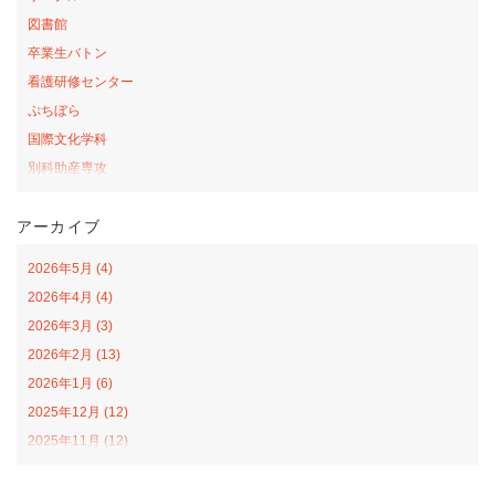
図書館
卒業生バトン
看護研修センター
ぷちぼら
国際文化学科
別科助産専攻
桜の森アカデミー
アーカイブ
お弁当の日プロジェクト
サテライトカレッジ
2026年5月 (4)
山口-ナバラ コラボ広場
2026年4月 (4)
看護学科
2026年3月 (3)
社会福祉学科
2026年2月 (13)
オープンカレッジ
2026年1月 (6)
課外活動
2025年12月 (12)
栄養学科
2025年11月 (12)
食育戦隊ゴハンジャー
2025年10月 (12)
インターンシップ