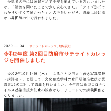
受講者の中には睡眠不足で不安を抱えている方もいました
が、「講義を聞いたことで少し安心できた」「クイズ形式で
わかりやすくて良かった」との声をいただき、講義は終始温
かい雰囲気の中で行われました。
2020.11.04
サテライトカレッジ
地域貢献
令和2年度 第2回目防府市サテライトカレッ
ジを開催しました
令和2年10月14日（水）「ふるさと防府まち歩き写真講座
－講評会－」と題して、文化創造学科の倉田研治准教授が受
講者12名に対して講義を行いました。今年度は新型コロナウ
イルス感染症拡大防止の観点から、リモートでの講義開催と
なりました。