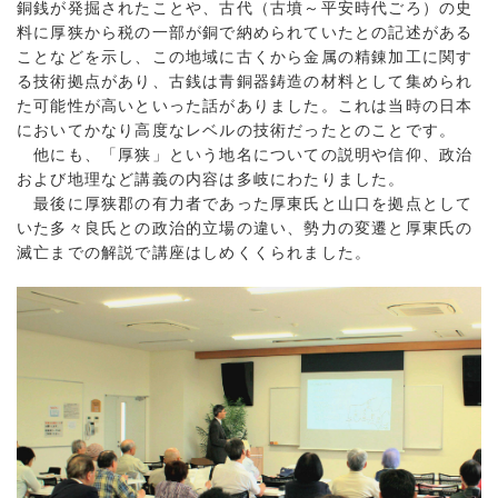
銅銭が発掘されたことや、古代（古墳～平安時代ごろ）の史
料に厚狭から税の一部が銅で納められていたとの記述がある
ことなどを示し、この地域に古くから金属の精錬加工に関す
る技術拠点があり、古銭は青銅器鋳造の材料として集められ
た可能性が高いといった話がありました。これは当時の日本
においてかなり高度なレベルの技術だったとのことです。
他にも、「厚狭」という地名についての説明や信仰、政治
および地理など講義の内容は多岐にわたりました。
最後に厚狭郡の有力者であった厚東氏と山口を拠点として
いた多々良氏との政治的立場の違い、勢力の変遷と厚東氏の
滅亡までの解説で講座はしめくくられました。