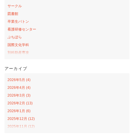
サークル
図書館
卒業生バトン
看護研修センター
ぷちぼら
国際文化学科
別科助産専攻
桜の森アカデミー
アーカイブ
お弁当の日プロジェクト
サテライトカレッジ
2026年5月 (4)
山口-ナバラ コラボ広場
2026年4月 (4)
看護学科
2026年3月 (3)
社会福祉学科
2026年2月 (13)
オープンカレッジ
2026年1月 (6)
課外活動
2025年12月 (12)
栄養学科
2025年11月 (12)
食育戦隊ゴハンジャー