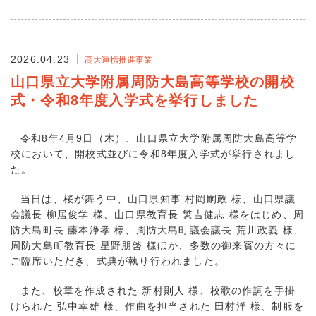
2026.04.23
高大連携推進事業
山口県立大学附属周防大島高等学校の開校
式・令和8年度入学式を挙行しました
令和8年4月9日（木）、山口県立大学附属周防大島高等学
校において、開校式並びに令和8年度入学式が挙行されまし
た。
当日は、桜が舞う中、山口県知事 村岡嗣政 様、山口県議
会議長 柳居俊学 様、山口県教育長 繁吉健志 様をはじめ、周
防大島町長 藤本浄孝 様、周防大島町議会議長 荒川政義 様、
周防大島町教育長 星野朋啓 様ほか、多数の御来賓の方々に
ご臨席いただき、式典が執り行われました。
また、校章を作成された 新村則人 様、校歌の作詞を手掛
けられた 弘中幸雄 様、作曲を担当された 田村洋 様、制服を