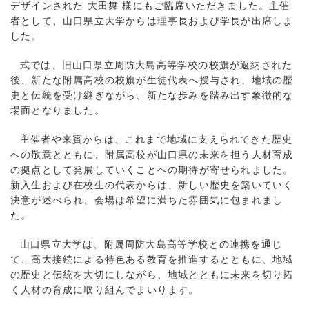
デザインされた 大田舞 様にもご臨席いただきました。主催
者として、山口県立大学からは理事長および学長が出席しま
した。
式では、旧山口県立周防大島高等学校の校旗が返納された
後、新たな附属高校の校旗が生徒代表へ授与され、地域の歴
史と伝統を受け継ぎながら、新たな歩みを踏み出す象徴的な
場面となりました。
主催者や来賓からは、これまで地域に支えられてきた歴史
への敬意とともに、附属高校が山口県の未来を担う人材育成
の拠点として発展していくことへの期待が寄せられました。
新入生および在校生の代表からは、新しい歴史を築いていく
決意が述べられ、会場は希望に満ちた雰囲気に包まれまし
た。
山口県立大学は、附属周防大島高等学校との連携を通じ
て、高大接続による特色ある教育を推進するとともに、地域
の歴史と伝統を大切にしながら、地域とともに未来を切り拓
く人材の育成に取り組んでまいります。