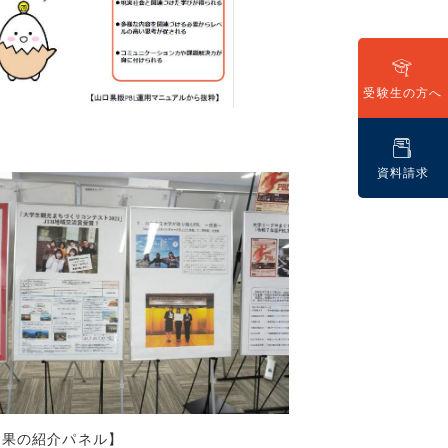
10)
7)
5)
受験生の方へ
7)
9)
7)
資料請求
8)
(16)
(13)
(7)
7)
7)
15)
9)
6)
7)
成果の紹介パネル】
11)