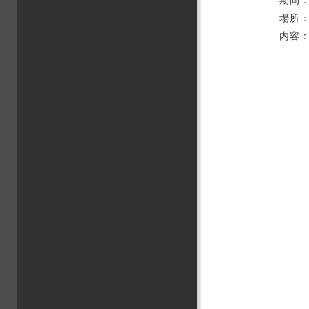
期間：
栄養
場所：
食育
内容
イン
文化
情報
グロ
卒業
大学
教育
地域
学生
キャ
高大
その