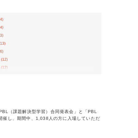
4)
4)
3)
13)
6)
(12)
(12)
(12)
11)
8)
13)
10)
PBL（課題解決型学習）合同発表会」と「PBL
4)
催し、期間中、1,038人の方に入場していただ
2)
8)