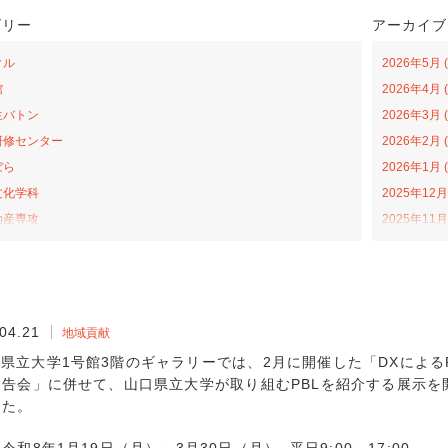
ゴリー
アーカイブ
クル
2026年5月 (
館
2026年4月 (
生バトン
2026年3月 (
研修センター
2026年2月 (
ぼら
2026年1月 (
文化学科
2025年12月 
助産専攻
2025年11月 
森アカデミー
2025年10月 
当の日プロジェクト
2025年9月 (
ライトカレッジ
2025年8月 (
ナバラ コラボ広場
2025年7月 (
04.21
地域貢献
学科
2025年6月 (
県立大学1号館3階のギャラリーでは、2月に開催した「DXによる
福祉学科
2025年4月 (
告会」に併せて、山口県立大学が取り組むPBLを紹介する展示を開
プンカレッジ
2025年3月 (
した。
活動
2025年2月 (