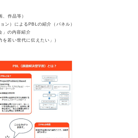
7)
(8)
画、作品等）
(10)
ョン）によるPBLの紹介（パネル）
(9)
告会」の内容紹介
5)
力を若い世代に伝えたい」）
15)
7)
8)
7)
5)
1)
5)
4)
(15)
(13)
(10)
7)
13)