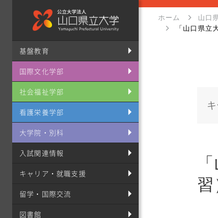
ホーム
山口
「山口県立
基盤教育
国際文化学部
社会福祉学部
看護栄養学部
大学院・別科
入試関連情報
「
キャリア・就職支援
習
留学・国際交流
図書館