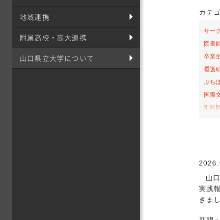
カテ
地域連携
サー
附属高校・高大連携
図書
山口県立大学について
卒業
看護
ぷち
国際
別科
桜の
お弁
サテ
山口-
2026.
看護
山口
社会
実践報
オー
きま
課外