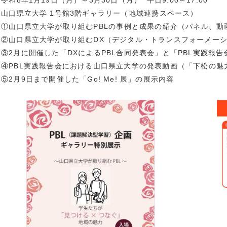
令和8年1月19日（月）～3月30日（月） 平日9:00～17:00
学科
2025年1月 (
山口県立大学 1号館3階ギャラリー（地域連携スペース）
戦隊ゴハンジャー
2024年12月 
：①山口県立大学が取り組むPBLの事例と成果の紹介（パネル、動
ターンシップ
2024年11月 
②山口県立大学が取り組むDX（デジタル・トランスフォーメーシ
創造学科
2024年10月 
③2月に開催した「DXによるPBL合同発表会」と「PBL実践報
社会学科
2024年9月 (
④PBL実践報告会における山口県立大学の発表動画（「下松の魅
ーバル
2024年8月 (
⑤2月9日まで開催した「Go! Me! 展」の展示内容
生
2024年7月 (
院
2024年6月 (
2024年5月 (
貢献
2024年4月 (
活動
2024年3月 (
リア
2024年2月 (
連携推進事業
2024年1月 (
他
2023年12月 
2023年11月 
2023年10月 
2023年9月 (
2023年8月 (