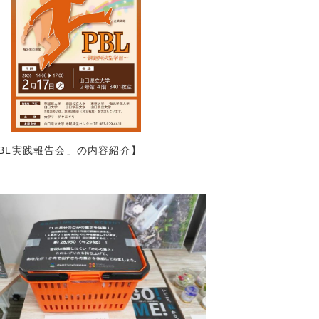
3)
2)
1)
3)
4)
2)
(5)
(7)
PBL実践報告会」の内容紹介】
(5)
2)
5)
12)
2)
5)
4)
1)
2)