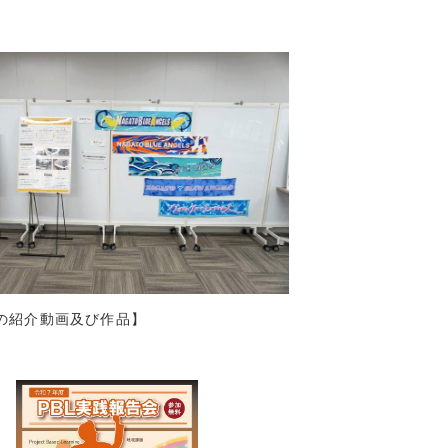
7)
8)
(16)
(8)
(9)
7)
10)
8)
8)
6)
2)
8)
の紹介動画及び作品】
5)
7)
(3)
(5)
(3)