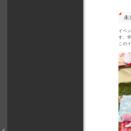
未
イベ
す。
この