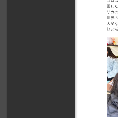
当日
画し
リカ
世界
大変
顔と