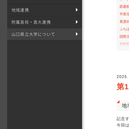
図書
地域連携
卒業
附属高校・高大連携
看護
ぷち
山口県立大学について
国際
別科
桜の
お弁
サテ
山口-
2025.
看護
第
社会
オー
課外
地
栄養
記念
食育
今回
イン