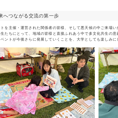
2021年12月 
2021年11月 
来へつながる交流の第一歩
2021年10月 
2021年9月 (
ントを主催・運営された関係者の皆様、そして悪天候の中ご来場い
2021年8月 (
学生たちにとって、地域の皆様と直接ふれあう中で多文化共生の意
2021年7月 (
イベントが今後さらに発展していくことを、大学としても楽しみに
2021年6月 (
2021年5月 (
2021年4月 (
2021年3月 (
2021年2月 (
2021年1月 (
2020年12月 
2020年11月 
2020年10月 
2020年9月 (
2020年8月 (
2020年7月 (