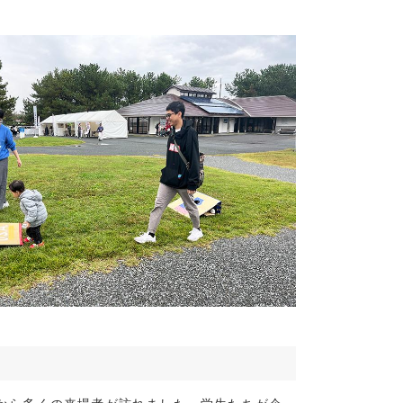
(9)
5)
15)
7)
8)
7)
5)
1)
5)
4)
(15)
(13)
(10)
7)
13)
10)
7)