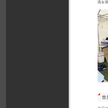
流を
文化
情報
グロ
卒業
大学
教育
地域
学生
キャ
高大
その
世