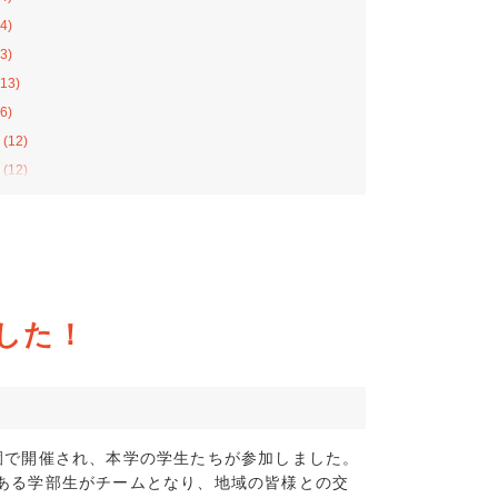
4)
3)
13)
6)
(12)
(12)
(12)
11)
8)
13)
10)
した！
4)
2)
8)
7)
園で開催され、本学の学生たちが参加しました。
(8)
ある学部生がチームとなり、地域の皆様との交
(10)