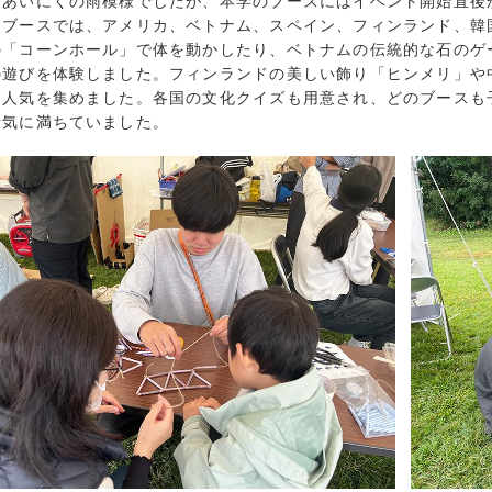
はあいにくの雨模様でしたが、本学のブースにはイベント開始直後
2023年5月 (
たブースでは、アメリカ、ベトナム、スペイン、フィンランド、韓
2023年4月 (
の「コーンホール」で体を動かしたり、ベトナムの伝統的な石のゲ
2023年3月 (
の遊びを体験しました。フィンランドの美しい飾り「ヒンメリ」や
な人気を集めました。各国の文化クイズも用意され、どのブースも
2023年2月 (
活気に満ちていました。
2023年1月 (
2022年12月 
2022年11月 
2022年10月 
2022年9月 (
2022年8月 (
2022年7月 (
2022年6月 (
2022年5月 (
2022年4月 (
2022年3月 (
2022年2月 (
2022年1月 (