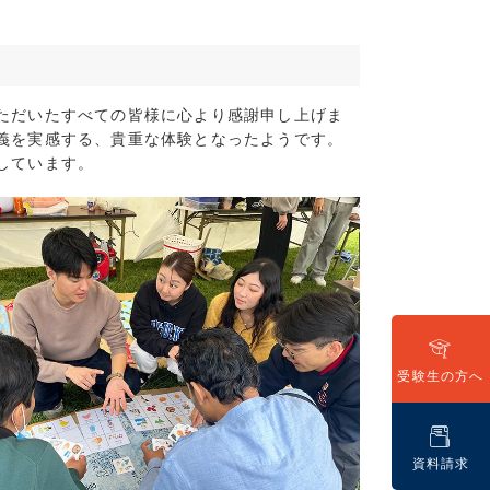
(16)
(8)
(9)
7)
ただいたすべての皆様に心より感謝申し上げま
10)
義を実感する、貴重な体験となったようです。
8)
しています。
8)
6)
2)
8)
5)
7)
(3)
(5)
受験生の方へ
(3)
3)
2)
資料請求
1)