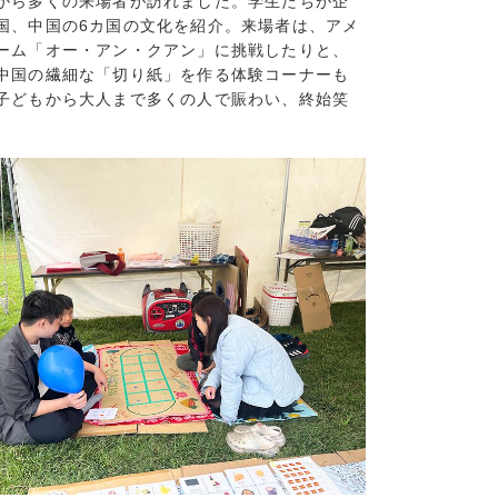
から多くの来場者が訪れました。学生たちが企
5)
国、中国の6カ国の文化を紹介。来場者は、アメ
7)
ーム「オー・アン・クアン」に挑戦したりと、
9)
中国の繊細な「切り紙」を作る体験コーナーも
子どもから大人まで多くの人で賑わい、終始笑
7)
8)
(16)
(13)
(7)
7)
7)
15)
9)
6)
7)
11)
7)
8)