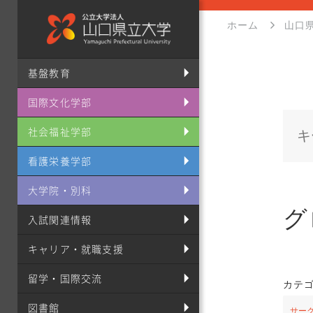
ホーム
山口
基盤教育
国際文化学部
社会福祉学部
看護栄養学部
大学院・別科
グ
入試関連情報
キャリア・就職支援
留学・国際交流
カテ
図書館
サー