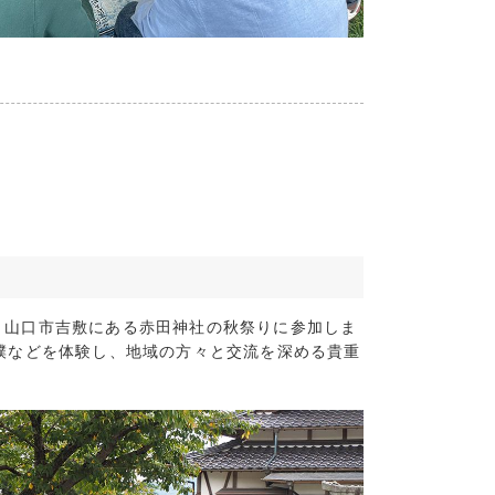
3)
4)
2)
(5)
(7)
(5)
2)
5)
12)
2)
5)
、山口市吉敷にある赤田神社の秋祭りに参加しま
4)
撲などを体験し、地域の方々と交流を深める貴重
1)
2)
(9)
(4)
(4)