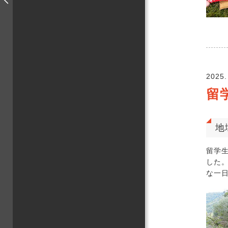
2025.
留
地
留学
した
な一