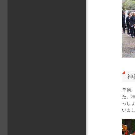
神
早朝
た。
っし
いま