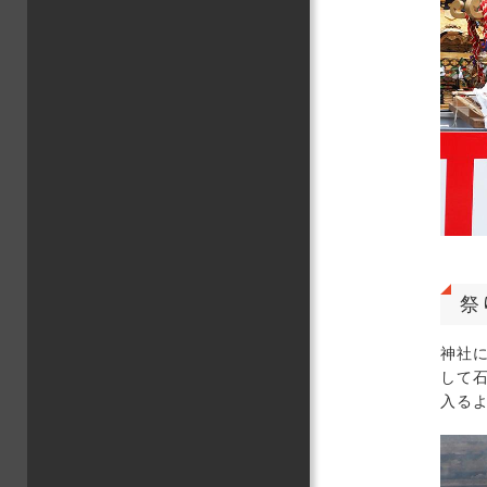
祭
神社
して
入る