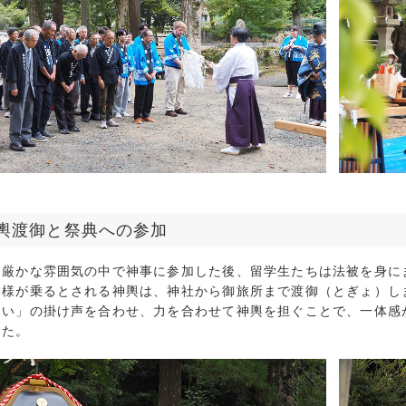
2018年9月 (
2018年8月 (
2018年7月 (
2018年6月 (
輿渡御と祭典への参加
、厳かな雰囲気の中で神事に参加した後、留学生たちは法被を身に
神様が乗るとされる神輿は、神社から御旅所まで渡御（とぎょ）し
ょい」の掛け声を合わせ、力を合わせて神輿を担ぐことで、一体感
した。