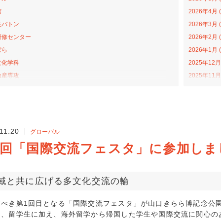
館
2026年4月 (
生バトン
2026年3月 (
研修センター
2026年2月 (
ぼら
2026年1月 (
文化学科
2025年12月 
助産専攻
2025年11月 
森アカデミー
2025年10月 
当の日プロジェクト
2025年9月 (
ライトカレッジ
2025年8月 (
ナバラ コラボ広場
2025年7月 (
11.20
グローバル
学科
2025年6月 (
1回「国際交流フェスタ」に参加しま
福祉学科
2025年4月 (
プンカレッジ
2025年3月 (
活動
2025年2月 (
域と共に広げる多文化交流の輪
学科
2025年1月 (
すべき第1回目となる「国際交流フェスタ」が山口きらら博記念公
戦隊ゴハンジャー
2024年12月 
は、留学生に加え、海外留学から帰国した学生や国際交流に関心の
ターンシップ
2024年11月 