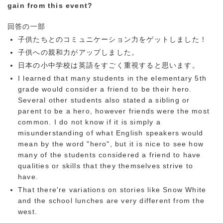
gain from this event?
回答の一部
子供たちとのコミュニケーション力をゲットしました！
子供への親和力がアップしました。
日本の小中学校は英語をすごく重視すると思います。
I learned that many students in the elementary 5th
grade would consider a friend to be their hero.
Several other students also stated a sibling or
parent to be a hero, however friends were the most
common. I do not know if it is simply a
misunderstanding of what English speakers would
mean by the word "hero", but it is nice to see how
many of the students considered a friend to have
qualities or skills that they themselves strive to
have.
That there're variations on stories like Snow White
and the school lunches are very different from the
west.