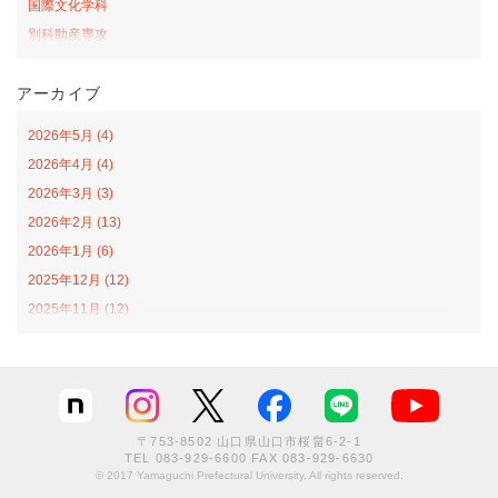
国際文化学科
別科助産専攻
桜の森アカデミー
アーカイブ
お弁当の日プロジェクト
サテライトカレッジ
2026年5月 (4)
山口-ナバラ コラボ広場
2026年4月 (4)
看護学科
2026年3月 (3)
社会福祉学科
2026年2月 (13)
オープンカレッジ
2026年1月 (6)
課外活動
2025年12月 (12)
栄養学科
2025年11月 (12)
食育戦隊ゴハンジャー
2025年10月 (12)
インターンシップ
2025年9月 (11)
文化創造学科
2025年8月 (8)
情報社会学科
2025年7月 (13)
グローバル
〒753-8502 山口県山口市桜畠6-2-1
2025年6月 (10)
TEL
083-929-6600
FAX 083-929-6630
卒業生
© 2017 Yamaguchi Prefectural University, All rights reserved.
2025年4月 (4)
大学院