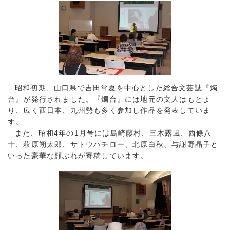
昭和初期、山口県で吉田常夏を中心とした総合文芸誌『燭
台』が発行されました。『燭台』には地元の文人はもとよ
り、広く西日本、九州勢も多く参加し作品を発表していま
す。
また、昭和4年の1月号には島崎藤村、三木露風、西條八
十、萩原朔太郎、サトウハチロー、北原白秋、与謝野晶子と
いった豪華な顔ぶれが寄稿しています。