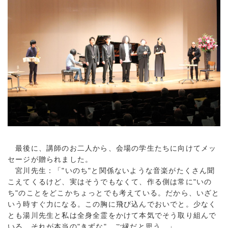
最後に、講師のお二人から、会場の学生たちに向けてメッ
セージが贈られました。
宮川先生：「"いのち"と関係ないような音楽がたくさん聞
こえてくるけど、実はそうでもなくて、作る側は常に"いの
ち"のことをどこかちょっとでも考えている。だから、いざと
いう時すぐ力になる。この胸に飛び込んでおいでと。少なく
とも湯川先生と私は全身全霊をかけて本気でそう取り組んで
いる。それが本当の"きずな"、ご縁だと思う。」