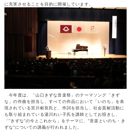
に充実させることを目的に開催しています。
今年度は、「山口きずな音楽祭」のテーマソング「きず
な」の作曲を担当し、すべての作品において「いのち」を表
現されている宮川彬良氏と、作詞を担当し、社会貢献活動に
も取り組まれている湯川れい子氏を講師としてお招きし、
「"きずな"の今とこれから」をテーマに、"音楽といのち・き
ずな"についての講義が行われました。