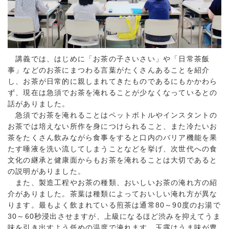
講義では、はじめに「お茶の子さいさい」や「日常茶飯
事」などのお茶にまつわる言葉がたくさんあることを紹介
し、お茶が日常的に親しまれてきたものであるにもかかわら
ず、現在は急須でお茶を淹れることが少なくなっているとの
話がありました。
急須でお茶を淹れることはペットボトルやインスタントの
お茶では培えない所作を身につけられること、また冷たいお
茶をたくさん飲みながら食事をすると口内のバリア機能を果
たす唾液を洗い流してしまうことなどを挙げ、次世代への食
文化の継承と健康面からもお茶を淹れることは大切であると
の説明がありました。
また、製造工程やお茶の種類、おいしいお茶の淹れ方の紹
介がありました。茶葉は種類によっておいしい淹れ方が異な
ります。最もよく飲まれている煎茶は通常80～90度のお湯で
30～60秒浸出させますが、上級になるほど渋みを抑えてうま
味を引き出すよう低めの温度で淹れます。玉露はうま味が豊