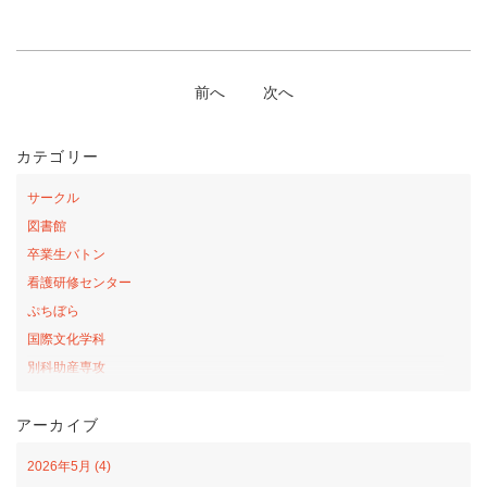
前へ
次へ
カテゴリー
サークル
図書館
卒業生バトン
看護研修センター
ぷちぼら
国際文化学科
別科助産専攻
桜の森アカデミー
アーカイブ
お弁当の日プロジェクト
サテライトカレッジ
2026年5月 (4)
山口-ナバラ コラボ広場