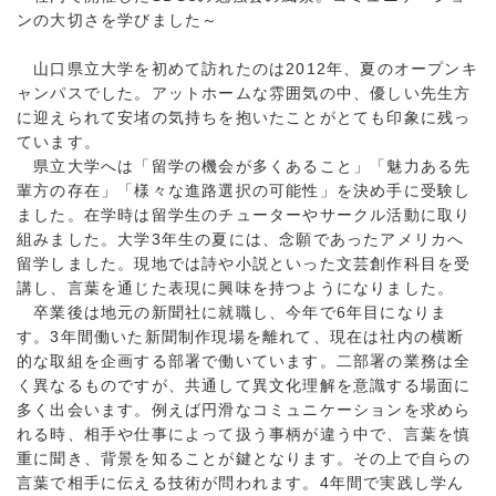
ンの大切さを学びました～
山口県立大学を初めて訪れたのは2012年、夏のオープンキ
ャンパスでした。アットホームな雰囲気の中、優しい先生方
に迎えられて安堵の気持ちを抱いたことがとても印象に残っ
ています。
県立大学へは「留学の機会が多くあること」「魅力ある先
輩方の存在」「様々な進路選択の可能性」を決め手に受験し
ました。在学時は留学生のチューターやサークル活動に取り
組みました。大学3年生の夏には、念願であったアメリカへ
留学しました。現地では詩や小説といった文芸創作科目を受
講し、言葉を通じた表現に興味を持つようになりました。
卒業後は地元の新聞社に就職し、今年で6年目になりま
す。3年間働いた新聞制作現場を離れて、現在は社内の横断
的な取組を企画する部署で働いています。二部署の業務は全
く異なるものですが、共通して異文化理解を意識する場面に
多く出会います。例えば円滑なコミュニケーションを求めら
れる時、相手や仕事によって扱う事柄が違う中で、言葉を慎
重に聞き、背景を知ることが鍵となります。その上で自らの
言葉で相手に伝える技術が問われます。4年間で実践し学ん