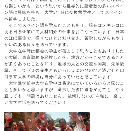
ら楽しいかも、という思いから世界的に話者数の多いスペイ
ン語に興味を持ち、大学3年時に交換留学生としてスペイン
へ留学しました。
そこでスペイン語を学んだこともあり、現在はメキシコに
ある日系企業にて人材紹介の仕事をおこなっています。日本
のほぼ裏側で、様々なひとと知り合え、苦労しながらもやり
がいのある日々を送っています。
大学在学時は都会の学生が羨ましく思うこともありました
が大阪、東京勤務を経験した今、地方だからこそできること
が多くあったことを知り、地域の人との交流や同期、先輩後
輩、そしてゼミの先生ともいっしょにのびのびと過ごせた山
口県立大学の環境は自分にあっていたと感じています。
大学進学前や大学在学中は将来についていろいろと悩むこ
とも多いかと思いますが、選択した後に道を変えても、やり
直しても、問題はありません。'後悔しない方'を軸に、楽し
い大学生活を送ってください！