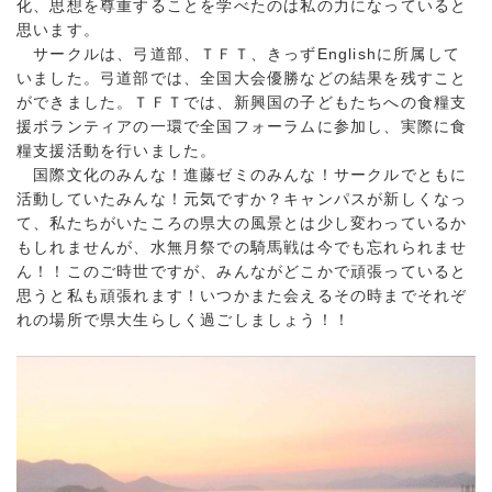
化、思想を尊重することを学べたのは私の力になっていると
思います。
サークルは、弓道部、ＴＦＴ、きっずEnglishに所属して
いました。弓道部では、全国大会優勝などの結果を残すこと
ができました。ＴＦＴでは、新興国の子どもたちへの食糧支
援ボランティアの一環で全国フォーラムに参加し、実際に食
糧支援活動を行いました。
国際文化のみんな！進藤ゼミのみんな！サークルでともに
活動していたみんな！元気ですか？キャンパスが新しくなっ
て、私たちがいたころの県大の風景とは少し変わっているか
もしれませんが、水無月祭での騎馬戦は今でも忘れられませ
ん！！このご時世ですが、みんながどこかで頑張っていると
思うと私も頑張れます！いつかまた会えるその時までそれぞ
れの場所で県大生らしく過ごしましょう！！