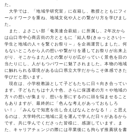
た。
大学では、「地域学研究室」に在籍し、教授とともにフィ
ールドワークを重ね、地域文化や人との繋がり方を学びまし
た。
また、よさこい部「奄美連合萩組」に所属し、2年次から
は山口市中心商店街の方とともに「結人祭(きゅっとさい)～
学生と地域の人々を繋ぐお祭り～」を企画運営しました。何
もないところから人の想いや繋がりを通してお祭りが出来上
がり、そこからまた人との繋がりが広がっていく景色を目の
当たりにし、人がもつパワーに魅了されました。本物の地域
に触れられる環境がある山口県立大学だからこそ体感できた
学びだと思います。
現在は、小学校教諭として子どもたちに日々向き合ってい
ます。子どもたちは十人十色、さらに保護者の方々や地域の
方々の想いが集まり、想いを形にするのに頭を悩ませること
もありますが、最終的に「色んな考えがあっておもしろ
い！」「みんなで知恵を出し合えばなんとかなる！」と思え
るのは、大学時代に地域に足を運んで学んだ日々があるから
です。共に学んでくださった皆様に、感謝しています。ま
た、キャリアチェンジの際には卒業後にも拘らず推薦状を書