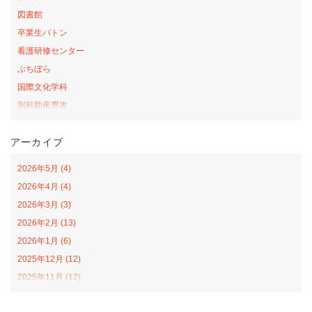
図書館
卒業生バトン
看護研修センター
ぷちぼら
国際文化学科
別科助産専攻
桜の森アカデミー
アーカイブ
お弁当の日プロジェクト
サテライトカレッジ
2026年5月 (4)
山口-ナバラ コラボ広場
2026年4月 (4)
看護学科
2026年3月 (3)
社会福祉学科
2026年2月 (13)
オープンカレッジ
2026年1月 (6)
課外活動
2025年12月 (12)
栄養学科
2025年11月 (12)
食育戦隊ゴハンジャー
2025年10月 (12)
インターンシップ