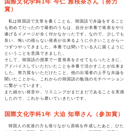
国際文化学科1年 今仁 雅桜奈さん（努力
賞）
私は韓国語で文章を書くことも、韓国語で弁論をすること
も初めてだったので最初のうちは、自分が本番で発表をやり
遂げるイメージが全く付かなかったです。なので、少しでも
良い、悔いの残らない発表が出来るように小さいことから一
つずつやってきました。本番では聞いている人に届くように
ということを意識できました。
そして、韓国語の授業で一度発表をさせてもらったときに、
アドバイスしていただいたことを本番で活かすことが出来ま
した。努力賞をいただけたこと、他の出場者の上手な弁論を
聞いたことから、これからの韓国語の勉強のモチベーション
に繋がっています。
また細かい発音や、リスニングがまだまだであることを実感
したので、これから磨いていきたいです。
国際文化学科1年 大迫 知華さん（参加賞）
韓国人の友達の力も借りながら原稿を作成したあと、ひた