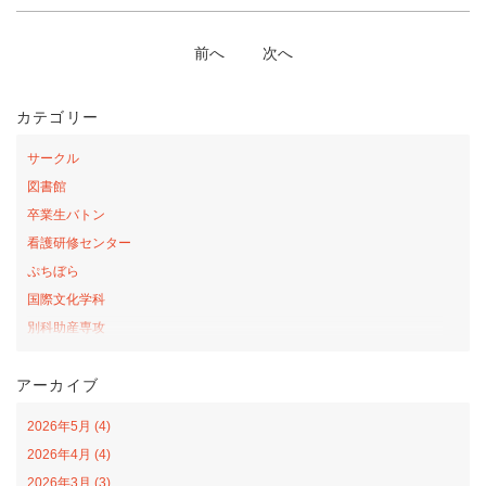
前へ
次へ
カテゴリー
サークル
図書館
卒業生バトン
看護研修センター
ぷちぼら
国際文化学科
別科助産専攻
桜の森アカデミー
アーカイブ
お弁当の日プロジェクト
サテライトカレッジ
2026年5月 (4)
山口-ナバラ コラボ広場
2026年4月 (4)
看護学科
2026年3月 (3)