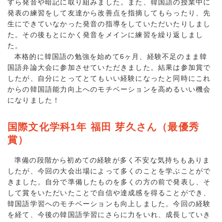
すら発音や暗記に取り組みました。また、韓国語の授業中に
発表の練習をして友達から改善点を指摘してもらったり、先
生にできていなかった発音の指導をしていただいたりしまし
た。その後もとにかく発音をメインに練習を繰り返しまし
た。
本格的に韓国語の勉強を始めて6ヶ月、経験不足のまま韓
国語弁論大会に参加させていただきました。結果は参加賞で
したが、自分にとってとてもいい経験になったと同時にこれ
からの韓国語能力向上へのモチベーションを高めるいい機会
になりました！
国際文化学科1年 福田 芽久さん（最優秀
賞）
準備の段階から初めての経験が多く不安な気持ちもありま
したが、今回の大会出場によって多くのことを学ぶことがで
きました。自分で準備したものを多くの方の前で発表し、そ
して賞をいただいたことで自信や達成感を得ることができ、
韓国語学習へのモチベーションも向上しました。今回の経験
を経て、今後の韓国語学習にさらに力をいれ、成長していき