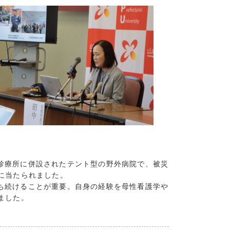
(9)
5)
15)
7)
8)
7)
5)
1)
5)
4)
(15)
(13)
診療所に併設されたテント型の野外病院で、被災
(10)
に当たられました。
7)
ち続けることが重要。自身の経験を母性看護学や
13)
ました。
10)
7)