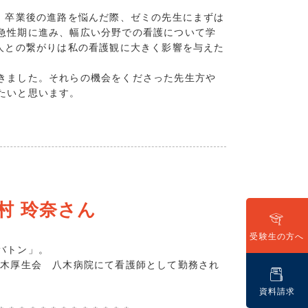
(16)
。卒業後の進路を悩んだ際、ゼミの先生にまずは
(8)
急性期に進み、幅広い分野での看護について学
(9)
人との繋がりは私の看護観に大きく影響を与えた
7)
10)
きました。それらの機会をくださった先生方や
たいと思います。
8)
8)
6)
2)
8)
5)
7)
村 玲奈さん
(3)
(5)
受験生の方へ
バトン」。
(3)
木厚生会 八木病院にて看護師として勤務され
3)
2)
資料請求
1)