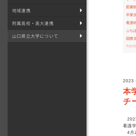
図書
地域連携
卒業
附属高校・高大連携
看護
ぷち
山口県立大学について
国際
別科
桜の
お弁
サテ
山口-
2023.
看護
本
社会
チ
オー
課外
栄養
20
看護学
食育
4月
イン