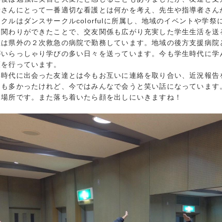
者さんにとって一番適切な看護とは何かを考え、先生や指導者さん
ルはダンスサークルcolorfulに所属し、地域のイベントや学
た関わりができたことで、交友関係も広がり充実した学生生活を送
は県外の２次救急の病院で勤務しています。地域の後方支援病院
がいらっしゃり学びの多い日々を送っています。今も学生時代に学
護を行っています。
時代に出会った友達とは今もお互いに連絡を取り合い、近況報告
とも多かったけれど、今ではみんなで会うと笑い話になっています
る場所です。また落ち着いたら顔を出しにいきますね！