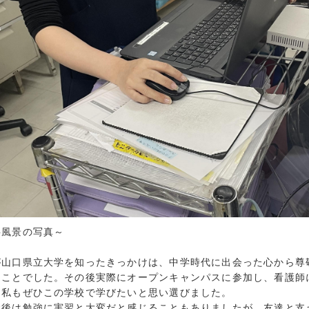
2018年9月 (
2018年8月 (
2018年7月 (
2018年6月 (
事風景の写真～
山口県立大学を知ったきっかけは、中学時代に出会った心から尊
たことでした。その後実際にオープンキャンパスに参加し、看護師
、私もぜひこの学校で学びたいと思い選びました。
後は勉強に実習と大変だと感じることもありましたが、友達と支