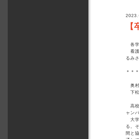
2023.
【
各学
看護
るみ
＊＊
奥村 
下松
高校
ャン
大学
る。
間と