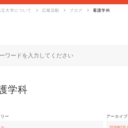
県立大学について
広報活動
ブログ
看護学科
護学科
ゴリー
アーカイブ
クル
2026年5月 (