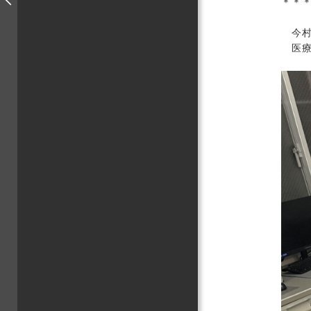
＊＊
今村 
医療