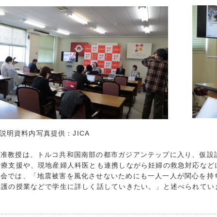
創造学科
2024年10月 
社会学科
2024年9月 (
ーバル
2024年8月 (
生
2024年7月 (
院
2024年6月 (
2024年5月 (
貢献
2024年4月 (
活動
2024年3月 (
リア
2024年2月 (
連携推進事業
2024年1月 (
説明資料内写真提供：JICA
他
2023年12月 
2023年11月 
中准教授は、トルコ共和国南部の都市ガジアンテップに入り、仮設
2023年10月 
治療支援や、現地産婦人科医とも連携しながら妊婦の救急対応など
2023年9月 (
告会では、「地震被害を風化させないためにも一人一人が関心を持
2023年8月 (
看護の授業などで学生に詳しく話していきたい。」と述べられてい
2023年7月 (
2023年6月 (