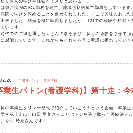
てたくさんの学びや経験ができたと思います。
2021年12月 
は総合病院のICU勤務を経て、地域包括病棟で勤務をしています
2021年11月 
い病院で学びを深めることを薦められました。そこで興味のあった
2021年10月 
が出来ました。結婚を機に転職しましたが、ICUでの経験や知識・
2021年9月 (
じています。
2021年8月 (
時代でのご縁を通したくさんの事を学び、多くの経験をさせて頂
達に感謝しています。これからもそれらを基に看護に携わっていき
2021年7月 (
2021年6月 (
2021年5月 (
2021年4月 (
2021年3月 (
2021年2月 (
02.20
卒業生バトン
看護学科
2021年1月 (
卒業生バトン(看護学科)】第十走：今
2020年12月 
2020年11月 
科の卒業生をリレー形式で紹介していこう！という企画「卒業生
2020年10月 
学科第十走は、山田 里菜さんよりバトンを受け取った医療法人八
2020年9月 (
、今村 玲奈さんです！
2020年8月 (
2020年7月 (