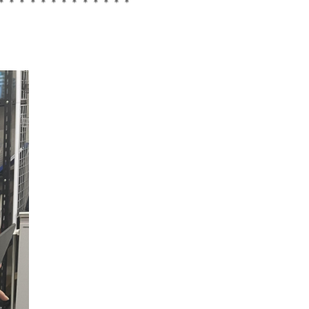
＊＊＊＊＊＊＊＊＊＊＊＊＊
3)
4)
2)
(5)
(7)
(5)
2)
5)
12)
2)
5)
4)
1)
2)
(9)
(4)
(4)