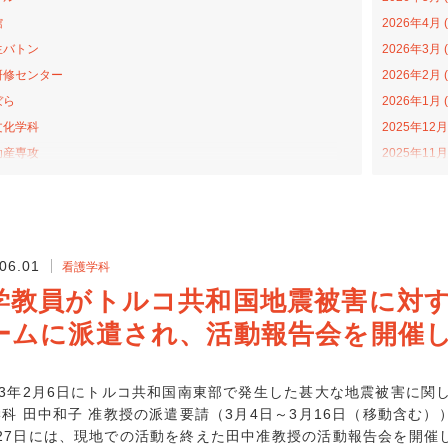
館
2026年4月 (
生バトン
2026年3月 (
研修センター
2026年2月 (
ぼら
2026年1月 (
文化学科
2025年12月 
助産専攻
2025年11月 
森アカデミー
2025年10月 
当の日プロジェクト
2025年9月 (
ライトカレッジ
2025年8月 (
ナバラ コラボ広場
2025年7月 (
06.01
看護学科
学科
2025年6月 (
学教員がトルコ共和国地震被害に対
福祉学科
2025年4月 (
ームに派遣され、活動報告会を開催
プンカレッジ
2025年3月 (
活動
2025年2月 (
学科
2025年1月 (
23年2月6日にトルコ共和国南東部で発生した甚大な地震被害に
科 田中和子 准教授の派遣要請（3月4日～3月16日（移動含む）
戦隊ゴハンジャー
2024年12月 
27日には、現地での活動を終えた田中准教授の活動報告会を開催
ターンシップ
2024年11月 