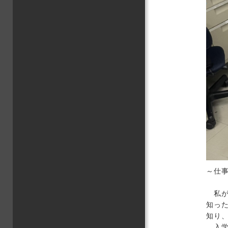
～仕
私が
知っ
知り
入学