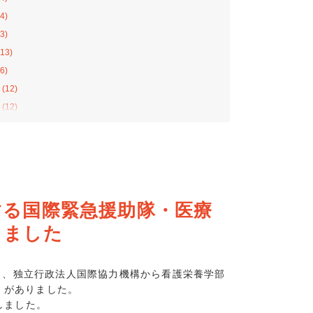
4)
3)
13)
6)
(12)
(12)
(12)
11)
8)
13)
10)
する国際緊急援助隊・医療
4)
しました
2)
8)
7)
関し、独立行政法人国際協力機構から看護栄養学部
）がありました。
(8)
しました。
(10)