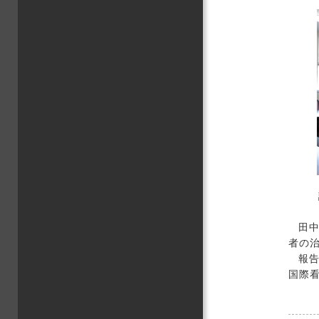
文化
情報
グロ
卒業
大学
教育
地域
学生
キャ
高大
その
田
者の
報
国際