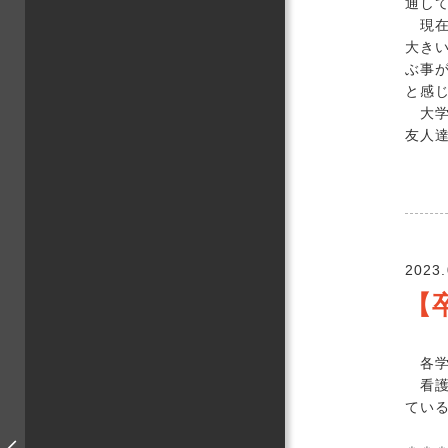
通し
現在
大き
ぶ事
と感
大学
友人
2023.
【
各学
看護
ている