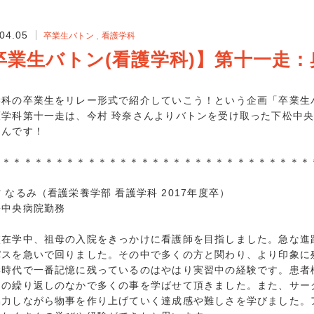
2023年5月 (
2023年4月 (
04.05
卒業生バトン
看護学科
2023年3月 (
卒業生バトン(看護学科)】第十一走：
2023年2月 (
2023年1月 (
2022年12月 
科の卒業生をリレー形式で紹介していこう！という企画「卒業生
学科第十一走は、今村 玲奈さんよりバトンを受け取った下松中央
2022年11月 
さんです！
2022年10月 
2022年9月 (
＊＊＊＊＊＊＊＊＊＊＊＊＊＊＊＊＊＊＊＊＊＊＊＊＊＊＊＊＊＊
2022年8月 (
2022年7月 (
なるみ（看護栄養学部 看護学科 2017年度卒）
中央病院勤務
2022年6月 (
2022年5月 (
在学中、祖母の入院をきっかけに看護師を目指しました。急な進
2022年4月 (
パスを急いで回りました。その中で多くの方と関わり、より印象に
2022年3月 (
時代で一番記憶に残っているのはやはり実習中の経験です。患者
2022年2月 (
その繰り返しのなかで多くの事を学ばせて頂きました。また、サー
2022年1月 (
協力しながら物事を作り上げていく達成感や難しさを学びました。