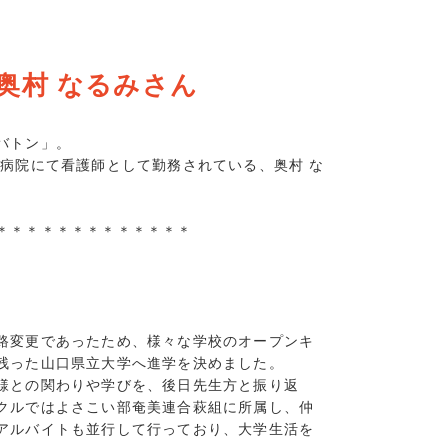
5)
7)
9)
奥村 なるみさん
7)
8)
(16)
バトン」。
病院にて看護師として勤務されている、奥村 な
(13)
(7)
7)
＊＊＊＊＊＊＊＊＊＊＊＊＊
7)
15)
9)
6)
路変更であったため、様々な学校のオープンキ
7)
残った山口県立大学へ進学を決めました。
11)
様との関わりや学びを、後日先生方と振り返
7)
クルではよさこい部奄美連合萩組に所属し、仲
8)
アルバイトも並行して行っており、大学生活を