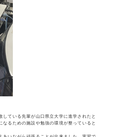
3)
8)
10)
3)
敬している先輩が山口県立大学に進学されたと
になるための施設や勉強の環境が整っていると
えあいながら頑張ることが出来ました。実習で