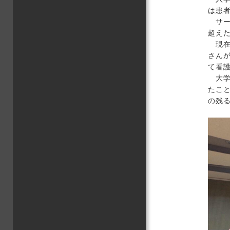
は患
サーク
超え
現在
さん
て看
大学
たこ
の残