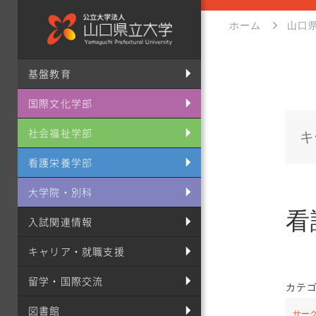
ホーム
山口
基盤教育
国際文化学部
社会福祉学部
看護栄養学部
大学院・別科
看
入試関連情報
キャリア・就職支援
留学・国際交流
カテ
図書館
サー