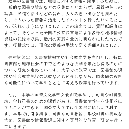
近年の図書館では、地域に関する情報を継承するために、
一般的な図書や雑誌などの収集にとどまらず、風景や催しの
写真、民謡や語りなどの音声、人々の思い出などを集めた
り、そういった情報を活用したイベントを行ったりするとこ
ろが現れるようになりました。この論文では、質問紙調査に
よって、そういった全国の公立図書館による多様な地域情報
資源の記録や収集、活用の実態を量的に明らかにしたもので
す。授賞式では、研究の意義や手法が高く評価されました。
仲村講師は、図書館情報学や社会教育学を専門とし、特に
図書館が地域社会の中でどのような役割を果たし得るのかに
ついて研究を進めています。大学での教育では、図書館の現
場や社会教育施設の活動なども紹介しながら、図書館の役割
や可能性について学生とともに考える授業を行っています。
なお、本学の国際文化学部文化創造学科は、司書や司書教
諭、学校司書のための課程があり、図書館情報学を体系的に
学ぶことができる、国公立大学では全国的に珍しい学科で
す。本学では引き続き、司書や司書教諭、学校司書の養成を
含め、図書館や情報資源に関する専門的な教育・研究を行っ
ていきます。