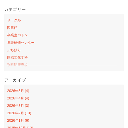
カテゴリー
サークル
図書館
卒業生バトン
看護研修センター
ぷちぼら
国際文化学科
別科助産専攻
桜の森アカデミー
アーカイブ
お弁当の日プロジェクト
サテライトカレッジ
2026年5月 (4)
山口-ナバラ コラボ広場
2026年4月 (4)
看護学科
2026年3月 (3)
社会福祉学科
2026年2月 (13)
オープンカレッジ
2026年1月 (6)
課外活動