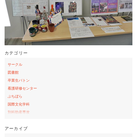
カテゴリー
サークル
図書館
卒業生バトン
看護研修センター
ぷちぼら
国際文化学科
別科助産専攻
桜の森アカデミー
アーカイブ
お弁当の日プロジェクト
サテライトカレッジ