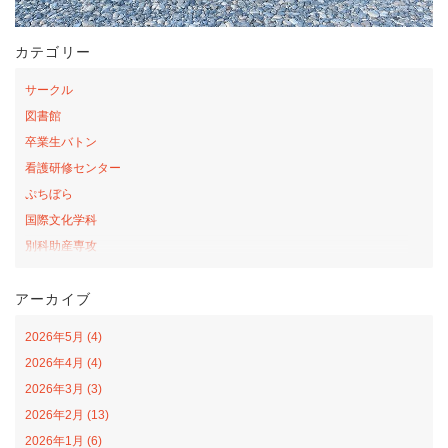
カテゴリー
サークル
図書館
卒業生バトン
看護研修センター
ぷちぼら
国際文化学科
別科助産専攻
桜の森アカデミー
アーカイブ
お弁当の日プロジェクト
サテライトカレッジ
2026年5月 (4)
山口-ナバラ コラボ広場
2026年4月 (4)
看護学科
2026年3月 (3)
社会福祉学科
2026年2月 (13)
オープンカレッジ
2026年1月 (6)