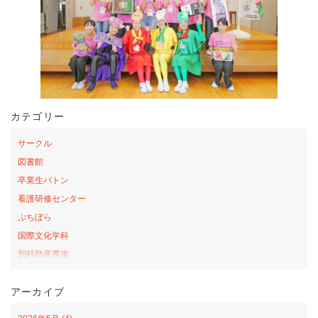
カテゴリー
サークル
図書館
卒業生バトン
看護研修センター
ぷちぼら
国際文化学科
別科助産専攻
桜の森アカデミー
アーカイブ
お弁当の日プロジェクト
サテライトカレッジ