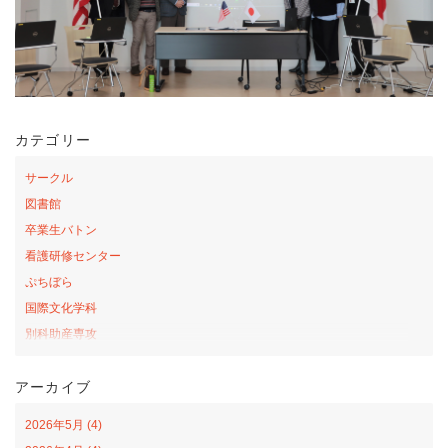
カテゴリー
サークル
図書館
卒業生バトン
看護研修センター
ぷちぼら
国際文化学科
別科助産専攻
桜の森アカデミー
アーカイブ
お弁当の日プロジェクト
サテライトカレッジ
2026年5月 (4)
山口-ナバラ コラボ広場