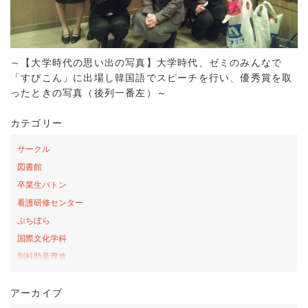
～【大学時代の思い出の写真】大学時代、ゼミのみんなで
「すぴこん」に出場し韓国語でスピーチを行い、優秀賞を取
ったときの写真（後列一番左）～
カテゴリー
サークル
図書館
卒業生バトン
看護研修センター
ぷちぼら
国際文化学科
別科助産専攻
桜の森アカデミー
アーカイブ
お弁当の日プロジェクト