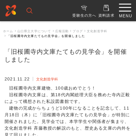
受験生の方へ
資料請求
ホーム
山口県立大学について
広報活動
ブログ
文化創造学科
「旧桜圃寺内文庫たてもの見学会」を開催しました
「旧桜圃寺内文庫たてもの見学会」を開催
しました
2021.11.22
文化創造学科
旧桜圃寺内文庫建物、100歳おめでとう！
旧桜圃寺内文庫は、第18代内閣総理大臣を務めた寺内正毅
によって構想された私設図書館です。
建物の完成からちょうど100年になることを記念して、11
月18日（木）に「旧桜圃寺内文庫たてもの見学会」が特別に
開催されました。見学会では、本学学生や関係者が集まり、
文化創造学科 斉藤教授の解説のもと、歴史ある文庫の内外を
見て回りました。