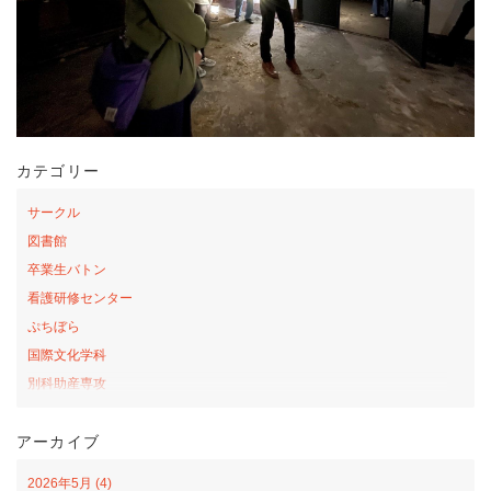
カテゴリー
サークル
図書館
卒業生バトン
看護研修センター
ぷちぼら
国際文化学科
別科助産専攻
桜の森アカデミー
アーカイブ
お弁当の日プロジェクト
サテライトカレッジ
2026年5月 (4)