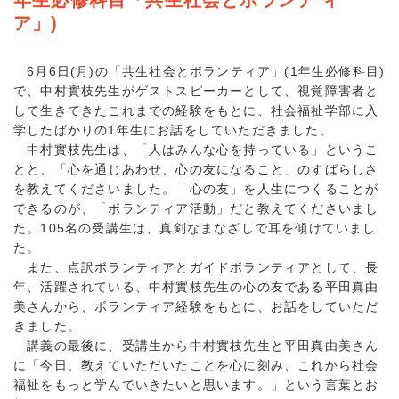
年生必修科目「共生社会とボランテ ィ
ア」)
6月6日(月)の「共生社会とボランティア」(1年生必修科目)
で、中村實枝先生がゲストスピーカーとして、視覚障害者と
して生きてきたこれまでの経験をもとに、社会福祉学部に入
学したばかりの1年生にお話をしていただきました。
中村實枝先生は、「人はみんな心を持っている」というこ
とと、「心を通じあわせ、心の友になること」のすばらしさ
を教えてくださいました。「心の友」を人生につくることが
できるのが、「ボランティア活動」だと教えてくださいまし
た。105名の受講生は、真剣なまなざしで耳を傾けていまし
た。
また、点訳ボランティアとガイドボランティアとして、長
年、活躍されている、中村實枝先生の心の友である平田真由
美さんから、ボランティア経験をもとに、お話をしていただ
きました。
講義の最後に、受講生から中村實枝先生と平田真由美さん
に「今日、教えていただいたことを心に刻み、これから社会
福祉をもっと学んでいきたいと思います。」という言葉とお