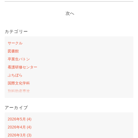
次へ
カテゴリー
サークル
図書館
卒業生バトン
看護研修センター
ぷちぼら
国際文化学科
別科助産専攻
桜の森アカデミー
アーカイブ
お弁当の日プロジェクト
サテライトカレッジ
2026年5月 (4)
山口-ナバラ コラボ広場
2026年4月 (4)
看護学科
2026年3月 (3)