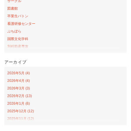
サークル
図書館
卒業生バトン
看護研修センター
ぷちぼら
国際文化学科
別科助産専攻
桜の森アカデミー
アーカイブ
お弁当の日プロジェクト
サテライトカレッジ
2026年5月 (4)
山口-ナバラ コラボ広場
2026年4月 (4)
看護学科
2026年3月 (3)
社会福祉学科
2026年2月 (13)
オープンカレッジ
2026年1月 (6)
課外活動
2025年12月 (12)
栄養学科
2025年11月 (12)
食育戦隊ゴハンジャー
2025年10月 (12)
インターンシップ