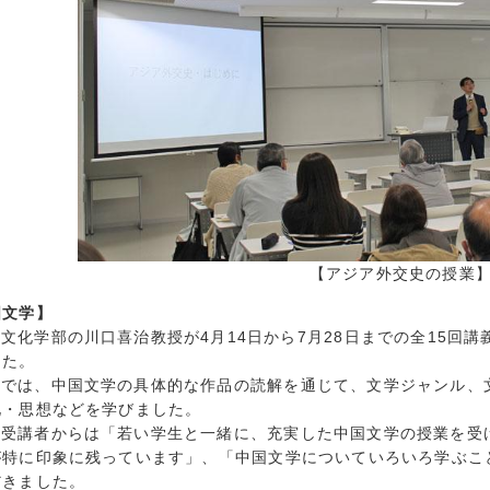
2023年7月 (
2023年6月 (
2023年5月 (
2023年4月 (
2023年3月 (
2023年2月 (
2023年1月 (
2022年12月 
2022年11月 
2022年10月 
【アジア外交史の授業
2022年9月 (
国文学】
2022年8月 (
文化学部の川口喜治教授が4月14日から7月28日までの全15回
2022年7月 (
した。
2022年6月 (
業では、中国文学の具体的な作品の読解を通じて、文学ジャンル、
2022年5月 (
化・思想などを学びました。
2022年4月 (
般受講者からは「若い学生と一緒に、充実した中国文学の授業を受
が特に印象に残っています」、「中国文学についていろいろ学ぶこ
2022年3月 (
だきました。
2022年2月 (