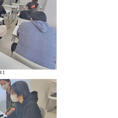
(4)
(4)
3)
8)
10)
3)
業】