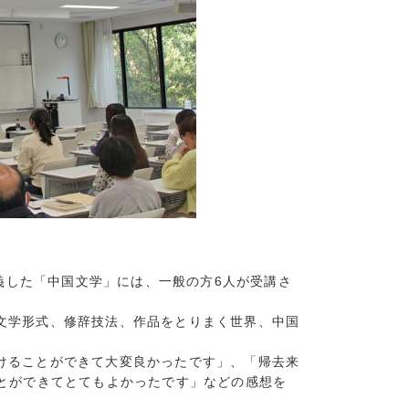
10)
7)
5)
7)
9)
7)
8)
(16)
(13)
(7)
】
7)
7)
講義した「中国文学」には、一般の方6人が受講さ
15)
9)
文学形式、修辞技法、作品をとりまく世界、中国
6)
7)
けることができて大変良かったです」、「帰去来
とができてとてもよかったです」などの感想を
11)
7)