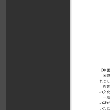
【中
国際
れま
授
の文
一
の辞
いた