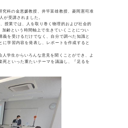
2)
研究科の金恵媛教授、井竿富雄教授、菱岡憲司准
1)
2人が受講されました。
3)
e）」で、授業では、人を取り巻く物理的および社会的
4)
ら、加齢という時間軸上で生きていくことについ
2)
講義を受けるだけでなく、自分で調べた知識と
(5)
とに学習内容を発表し、レポートを作成すると
(7)
会人学生からいろんな意見を聞くことができ、よ
(5)
楽死といった重たいテーマを議論し、『足るを
2)
。
5)
12)
2)
5)
4)
1)
2)
(9)