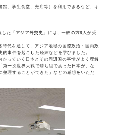
(8)
書館、学生食堂、売店等）を利用できるなど、キ
(10)
(9)
5)
講義した「アジア外交史」には、一般の方9人が受
15)
7)
各時代を通して、アジア地域の国際政治・国内政
8)
史的事件を起こした経緯などを学びました。
7)
向かっていく日本とその周辺国の事情がよく理解
「第一次世界大戦で勝ち組であった日本が、な
5)
に整理することができた」などの感想をいただ
1)
5)
4)
(15)
(13)
(10)
7)
13)