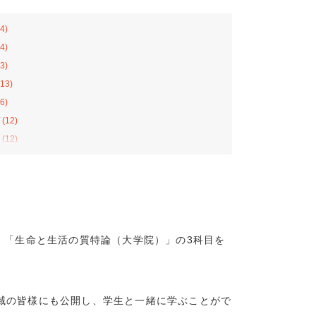
4)
4)
3)
13)
6)
(12)
(12)
(12)
11)
8)
13)
10)
」「生命と生活の質特論（大学院）」の3科目を
4)
2)
8)
域の皆様にも公開し、学生と一緒に学ぶことがで
7)