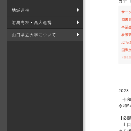
カテ
地域連携
サー
図書
附属高校・高大連携
卒業
山口県立大学について
看護
ぷち
国際
別科
桜の
お弁
サテ
山口-
2023.
看護
令
社会
令和
オー
【公
課外
山
栄養