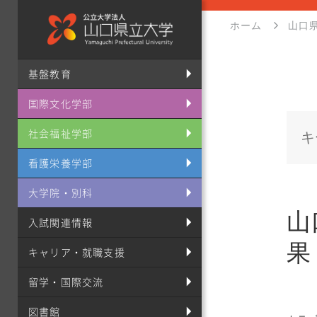
ホーム
山口
基盤教育
国際文化学部
社会福祉学部
看護栄養学部
大学院・別科
山
入試関連情報
果
キャリア・就職支援
留学・国際交流
図書館