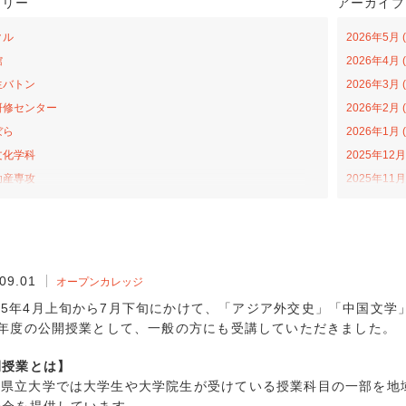
ゴリー
アーカイブ
クル
2026年5月 (
館
2026年4月 (
生バトン
2026年3月 (
研修センター
2026年2月 (
ぼら
2026年1月 (
文化学科
2025年12月 
助産専攻
2025年11月 
森アカデミー
2025年10月 
当の日プロジェクト
2025年9月 (
ライトカレッジ
2025年8月 (
ナバラ コラボ広場
2025年7月 (
09.01
オープンカレッジ
学科
2025年6月 (
和5年4月上旬から7月下旬にかけて、「アジア外交史」「中国文学
福祉学科
2025年4月 (
5年度の公開授業として、一般の方にも受講していただきました。
プンカレッジ
2025年3月 (
開授業とは】
活動
2025年2月 (
口県立大学では大学生や大学院生が受けている授業科目の一部を地
学科
2025年1月 (