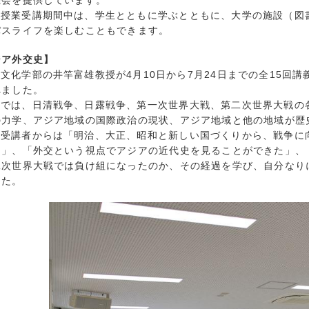
機会を提供しています。
戦隊ゴハンジャー
2024年12月 
開授業受講期間中は、学生とともに学ぶとともに、大学の施設（図
ターンシップ
2024年11月 
パスライフを楽しむこともできます。
創造学科
2024年10月 
ジア外交史】
社会学科
2024年9月 (
文化学部の井竿富雄教授が4月10日から7月24日までの全15回
ーバル
2024年8月 (
れました。
生
2024年7月 (
業では、日清戦争、日露戦争、第一次世界大戦、第二次世界大戦の
院
2024年6月 (
の力学、アジア地域の国際政治の現状、アジア地域と他の地域が歴
2024年5月 (
般受講者からは「明治、大正、昭和と新しい国づくりから、戦争に
た」、「外交という視点でアジアの近代史を見ることができた」、
貢献
2024年4月 (
二次世界大戦では負け組になったのか、その経過を学び、自分なり
活動
2024年3月 (
した。
リア
2024年2月 (
連携推進事業
2024年1月 (
他
2023年12月 
2023年11月 
2023年10月 
2023年9月 (
2023年8月 (