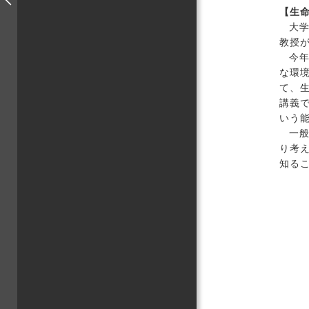
【生
大
教授
今年
な環
て、
講義
いう
一
り考
知る