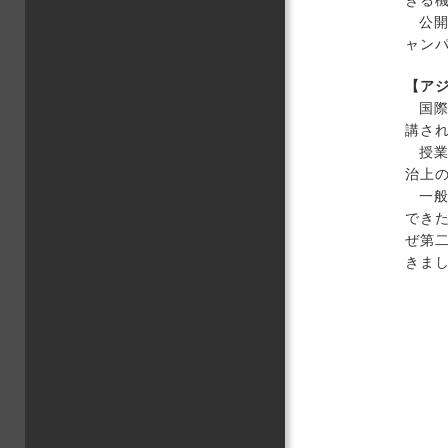
きる
食育
公
イン
ャン
文化
【ア
情報
国際
グロ
講さ
卒業
授
大学
治上
教育
一
でき
地域
ぜ第
学生
きま
キャ
高大
その