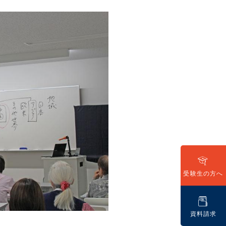
8)
(16)
(8)
(9)
7)
10)
8)
8)
6)
2)
8)
5)
7)
受験生の方へ
(3)
(5)
(3)
資料請求
3)