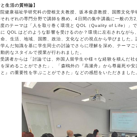
命と生活の質特論】
2020年8月 (
学院健康福祉学研究科の曽根文夫教授、坂本俊彦教授、国際文化学
2020年7月 (
がそれぞれの専門分野で講師を務め、4日間の集中講義に一般の方
2020年3月 (
度のテーマは「人を取り巻く環境と QOL（Quality of Lif
2020年2月 (
境に QOL はどのような影響を受けるのか？環境に左右されなが
2020年1月 (
生命、生活、地域、国際、政治、文化などの視点から学びました。
2019年12月 
で学んだ知識を基に学生同士の討論でさらに理解を深め、テーマご
能動的なスタイルで授業が行われました。
2019年11月 
般受講者からは「討論では、外国人留学生や様々な経験を積んだ社
2019年10月 
えを深めることができた」、「森鴎外の『高瀬舟』から尊厳死や安
2019年9月 (
こと』の重要性を学ぶことができた」などの感想をいただきました
2019年8月 (
2019年7月 (
2019年6月 (
2019年5月 (
2019年4月 (
2019年3月 (
2019年2月 (
2018年12月 