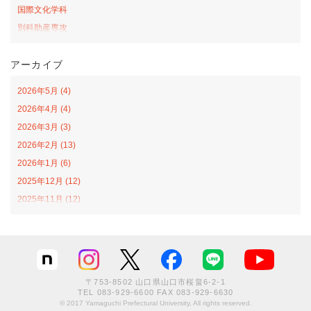
国際文化学科
別科助産専攻
桜の森アカデミー
アーカイブ
お弁当の日プロジェクト
サテライトカレッジ
2026年5月 (4)
山口-ナバラ コラボ広場
2026年4月 (4)
看護学科
2026年3月 (3)
社会福祉学科
2026年2月 (13)
オープンカレッジ
2026年1月 (6)
課外活動
2025年12月 (12)
栄養学科
2025年11月 (12)
食育戦隊ゴハンジャー
2025年10月 (12)
インターンシップ
2025年9月 (11)
文化創造学科
2025年8月 (8)
情報社会学科
2025年7月 (13)
グローバル
〒753-8502 山口県山口市桜畠6-2-1
2025年6月 (10)
TEL
083-929-6600
FAX 083-929-6630
卒業生
© 2017 Yamaguchi Prefectural University, All rights reserved.
2025年4月 (4)