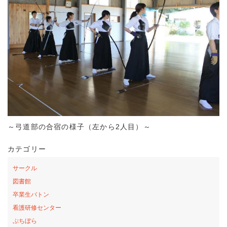
～弓道部の合宿の様子（左から2人目）～
カテゴリー
サークル
図書館
卒業生バトン
看護研修センター
ぷちぼら