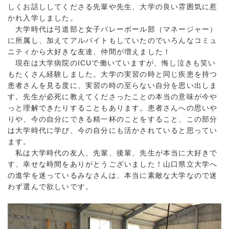
しくお話ししてくださる先輩や先生、大学の良い雰囲気に惹
かれ入学しました。
大学時代は弓道部と女子バレーボール部（マネージャー）
に所属し、加えてアルバイトもしていたのでいろんなコミュ
ニティから大好きな友達、仲間が増えました！
現在は大学病院のICUで働いていますが、悔し泣きも笑い
もたくさん経験しました。大学の実習の時と同じ疾患を持つ
患者さんを見る度に、実習の時の至らない自分を思い出しま
す。先生が必死に教えてくださったことの本当の意味が今や
っと理解できたりすることもあります。患者さんへの思いや
りや、今の自分にできる精一杯のことをすること、この部分
は大学時代に学び、今の自分にも活かされていると思ってい
ます。
私は大学時代の友人、先輩、後輩、先生が本当に大好きで
す、幸せな時間をありがとうございました！山口県立大学へ
の進学を迷っているみなさんは、本当に素敵な大学なので迷
わず選んで欲しいです。