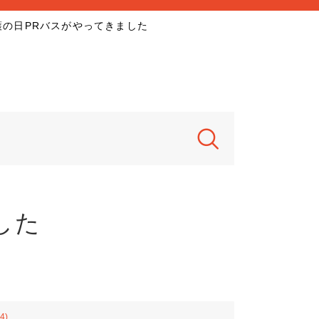
護の日PRバスがやってきました
した
4)