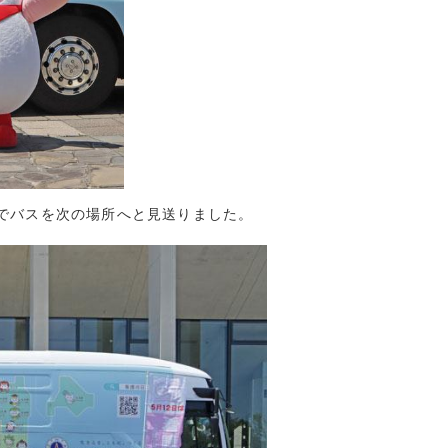
(16)
(8)
(9)
7)
10)
8)
8)
6)
でバスを次の場所へと見送りました。
2)
8)
5)
7)
(3)
(5)
(3)
3)
2)
1)