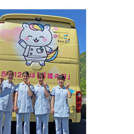
(9)
5)
15)
7)
8)
7)
5)
1)
5)
4)
(15)
(13)
(10)
7)
13)
10)
7)