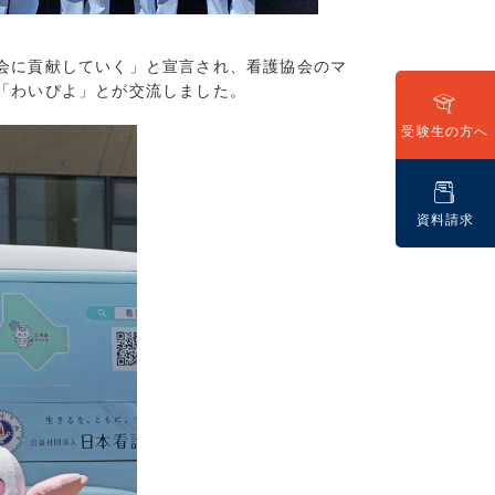
5)
。
7)
会に貢献していく」と宣言され、看護協会のマ
9)
「わいぴよ」とが交流しました。
7)
8)
受験生の方へ
(16)
(13)
(7)
資料請求
7)
7)
15)
9)
6)
7)
11)
7)
8)