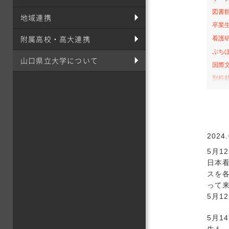
図書
地域連携
卒業
附属高校・高大連携
看護
ぷち
山口県立大学について
国際
別科
桜の
お弁
サテ
山口-
2024.
看護
5月
社会
日本
オー
スを
って
課外
5月1
栄養
食育
5月
イン