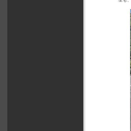
生も
文化
情報
グロ
卒業
大学
教育
地域
学生
キャ
高大
その