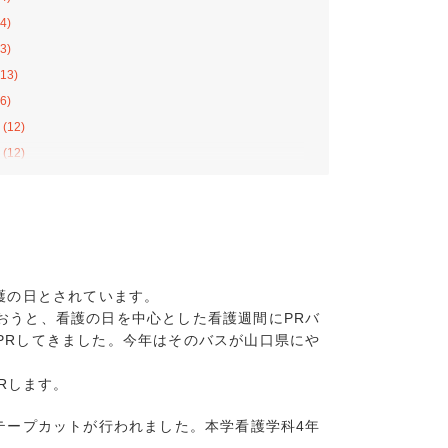
4)
3)
13)
6)
(12)
(12)
(12)
11)
8)
13)
10)
護の日とされています。
4)
おうと、看護の日を中心とした看護週間にPRバ
2)
PRしてきました。今年はそのバスが山口県にや
8)
Rします。
7)
(8)
テープカットが行われました。本学看護学科4年
(10)