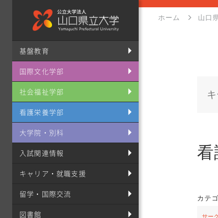
ホーム
山口
基盤教育
国際文化学部
社会福祉学部
看護栄養学部
大学院・別科
看
入試関連情報
キャリア・就職支援
留学・国際交流
カテ
図書館
サー