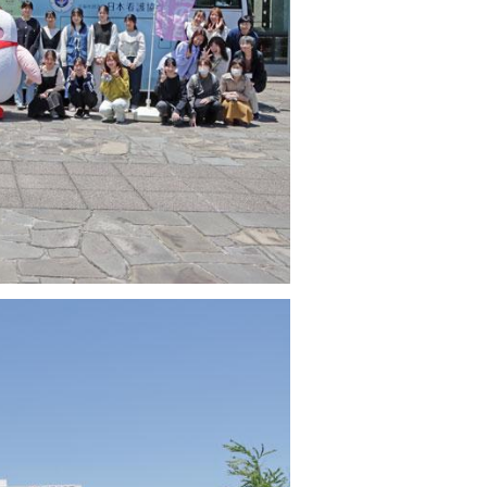
3)
4)
2)
(5)
(7)
(5)
2)
5)
12)
2)
5)
4)
1)
2)
(9)
(4)
(4)