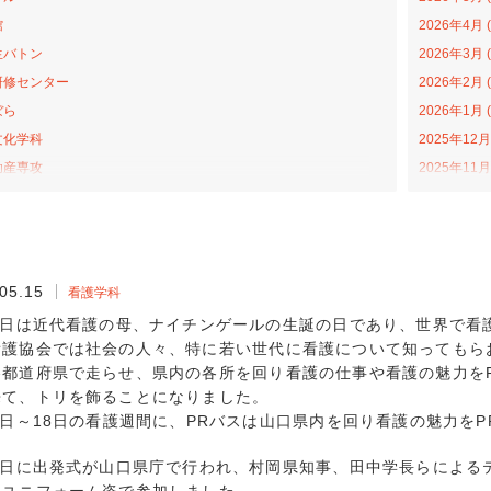
館
2026年4月 (
生バトン
2026年3月 (
研修センター
2026年2月 (
ぼら
2026年1月 (
文化学科
2025年12月 
助産専攻
2025年11月 
森アカデミー
2025年10月 
当の日プロジェクト
2025年9月 (
ライトカレッジ
2025年8月 (
ナバラ コラボ広場
2025年7月 (
05.15
看護学科
学科
2025年6月 (
12日は近代看護の母、ナイチンゲールの生誕の日であり、世界で看
福祉学科
2025年4月 (
看護協会では社会の人々、特に若い世代に看護について知ってもら
プンカレッジ
2025年3月 (
各都道府県で走らせ、県内の各所を回り看護の仕事や看護の魅力を
来て、トリを飾ることになりました。
活動
2025年2月 (
2日～18日の看護週間に、PRバスは山口県内を回り看護の魅力をP
学科
2025年1月 (
戦隊ゴハンジャー
2024年12月 
14日に出発式が山口県庁で行われ、村岡県知事、田中学長らによる
ターンシップ
2024年11月 