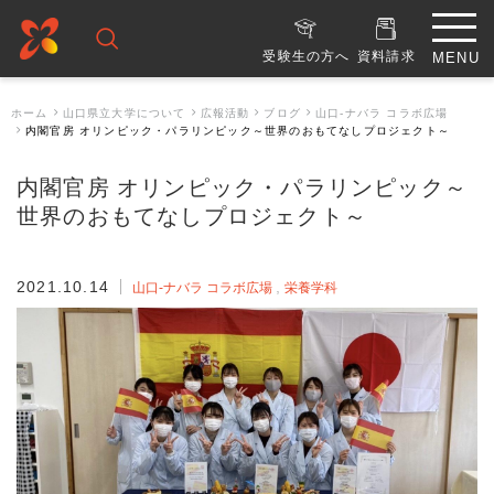
受験生の方へ
資料請求
ホーム
山口県立大学について
広報活動
ブログ
山口-ナバラ コラボ広場
内閣官房 オリンピック・パラリンピック～世界のおもてなしプロジェクト～
内閣官房 オリンピック・パラリンピック～
世界のおもてなしプロジェクト～
2021.10.14
山口-ナバラ コラボ広場
栄養学科