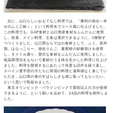
次に、山口らしいおもてなし料理では、「勝利の砲台～幸
せのふく三昧～」という料理名でコース風に仕上げました。
この料理でも、GAP食材と山口県産食材をふんだんに使用
し、前菜、メイン料理、主食は選択できるように、2種類ず
つつくりました。山口県ならではの食材として、ふく、長州
鶏、はなっこりー、徳佐りんご、夏蜜柑の砂糖漬けを使用
し、タイトル通り、贅沢な食材をふんだんに使用しました。
低温調理法をもちいて素材のうま味を生かした料理に仕上げ
ました。料理を開発するにあたって何度も試作を繰り返し、
スペイン選手団の方たちに母国の料理と違和感なく食してい
ただき、山口県の食のすばらしさも感じ取ってもらいたい、
という思いで取組みました。
東京オリンピック・パラリンピックで普段以上の力が発揮
できるように、という願いを込めて、24品の料理を創作しま
した。