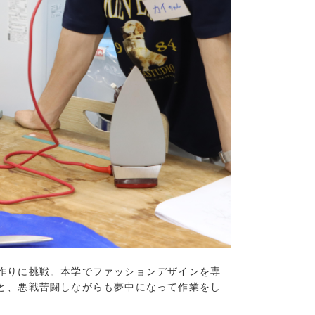
3)
4)
2)
(5)
(7)
(5)
2)
5)
12)
2)
5)
4)
1)
2)
作りに挑戦。本学でファッションデザインを専
(9)
と、悪戦苦闘しながらも夢中になって作業をし
(4)
(4)