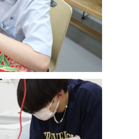
(16)
(8)
(9)
7)
10)
8)
8)
6)
2)
8)
5)
7)
(3)
(5)
(3)
3)
2)
1)