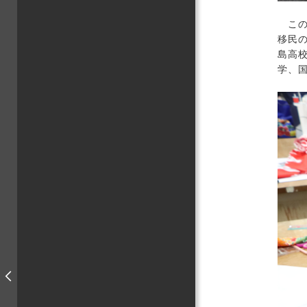
この
移民
島高
学、