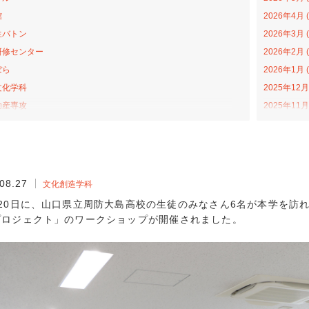
館
2026年4月 (
生バトン
2026年3月 (
研修センター
2026年2月 (
ぼら
2026年1月 (
文化学科
2025年12月 
助産専攻
2025年11月 
森アカデミー
2025年10月 
当の日プロジェクト
2025年9月 (
ライトカレッジ
2025年8月 (
ナバラ コラボ広場
2025年7月 (
08.27
文化創造学科
学科
2025年6月 (
20日に、山口県立周防大島高校の生徒のみなさん6名が本学を訪
福祉学科
2025年4月 (
プロジェクト」のワークショップが開催されました。
プンカレッジ
2025年3月 (
活動
2025年2月 (
学科
2025年1月 (
戦隊ゴハンジャー
2024年12月 
ターンシップ
2024年11月 