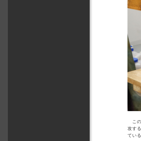
この
攻す
てい