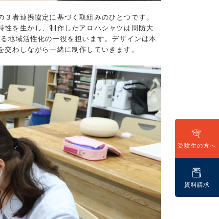
5)
の３者連携協定に基づく取組みのひとつです。
7)
特性を生かし、制作したアロハシャツは周防大
9)
する地域活性化の一役を担います。デザインは本
7)
を交わしながら一緒に制作していきます。
8)
(16)
(13)
(7)
7)
7)
15)
9)
受験生の方へ
6)
7)
11)
資料請求
7)
8)