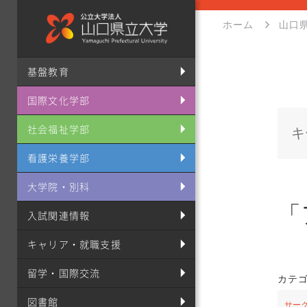
ホーム
山口
基盤教育
国際文化学部
社会福祉学部
看護栄養学部
大学院・別科
「
入試関連情報
キャリア・就職支援
留学・国際交流
カテ
図書館
サー