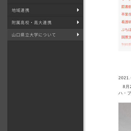
図書
地域連携
卒業
附属高校・高大連携
看護
ぷち
山口県立大学について
国際
別科
桜の
お弁
サテ
山口-
2021.
看護
8月
社会
ハ・
オー
課外
栄養
食育
イン