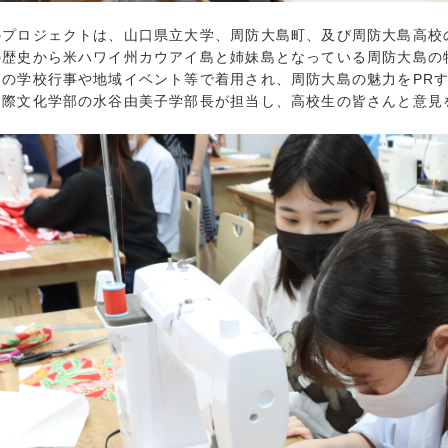
2023年5月 (
プロジェクトは、山口県立大学、周防大島町、及び周防大島高校
2023年4月 (
の歴史から米ハワイ州カウアイ島と姉妹島となっている周防大島の
2023年3月 (
校の学校行事や地域イベント等で着用され、周防大島の魅力をPR
2023年2月 (
国際文化学部の水谷由美子学部長が担当し、高校生の皆さんと意見
2023年1月 (
2022年12月 
2022年11月 
2022年10月 
2022年9月 (
2022年8月 (
2022年7月 (
2022年6月 (
2022年5月 (
2022年4月 (
2022年3月 (
2022年2月 (
2022年1月 (