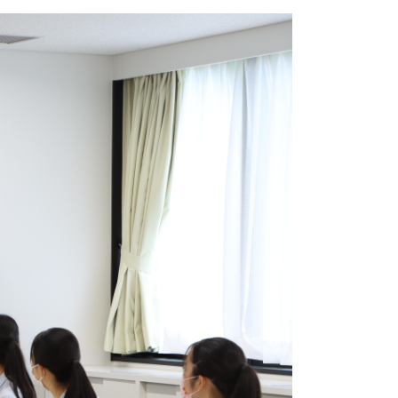
3)
8)
10)
3)