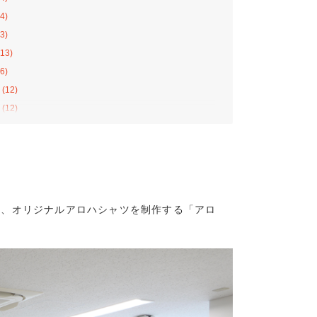
4)
3)
13)
6)
(12)
(12)
(12)
11)
8)
13)
10)
れ、オリジナルアロハシャツを制作する「アロ
4)
2)
8)
7)
(8)
(10)