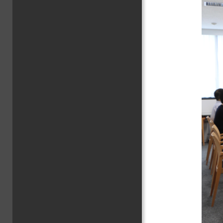
文化
情報
グロ
卒業
大学
教育
地域
学生
キャ
高大
その