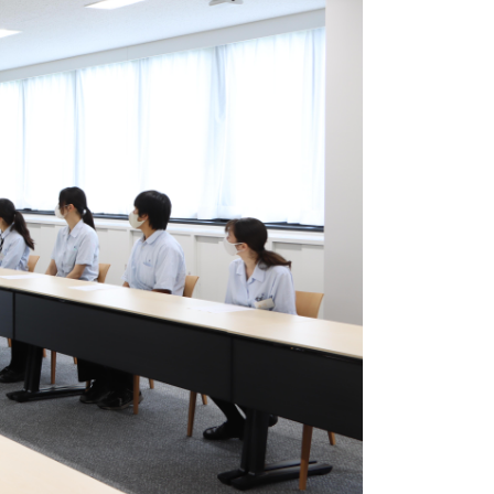
(9)
5)
15)
7)
8)
7)
5)
1)
5)
4)
(15)
(13)
(10)
7)
13)
10)
7)