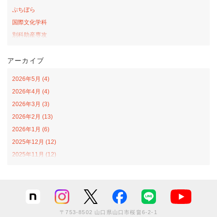
ぷちぼら
国際文化学科
別科助産専攻
桜の森アカデミー
アーカイブ
お弁当の日プロジェクト
サテライトカレッジ
2026年5月 (4)
山口-ナバラ コラボ広場
2026年4月 (4)
看護学科
2026年3月 (3)
社会福祉学科
2026年2月 (13)
オープンカレッジ
2026年1月 (6)
課外活動
2025年12月 (12)
栄養学科
2025年11月 (12)
食育戦隊ゴハンジャー
2025年10月 (12)
インターンシップ
2025年9月 (11)
文化創造学科
2025年8月 (8)
情報社会学科
2025年7月 (13)
グローバル
〒753-8502 山口県山口市桜畠6-2-1