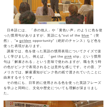
日本語には、 「赤の他人」や「黄色い声」のように色を使
った慣用句がありますが、英語にも"out of the
blue
"（突
然）、"a
golden
opportunity"（絶好のチャンス）など色を
使った表現があります。
講座では、色を使った英語の慣用表現についてクイズで楽
しく学びました。例えば、「get the
pink
slip」という慣用
句は「解雇される」という意味で使われますが、職を失う時
の色がピンクで表現されるとは意外な感じです。その昔、ア
メリカでは、解雇通知がピンク色の紙で渡されていたことに
由来するそうです。
その他にも、日常的に使用される色を使った英語フレーズ
を学ぶと同時に、文化や歴史についても理解が深まりまし
た。