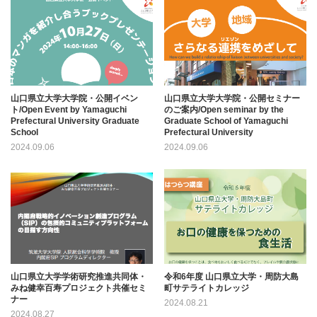
山口県立大学大学院・公開イベン
山口県立大学大学院・公開セミナー
ト/Open Event by Yamaguchi
のご案内/Open seminar by the
Prefectural University Graduate
Graduate School of Yamaguchi
School
Prefectural University
2024.09.06
2024.09.06
山口県立大学学術研究推進共同体・
令和6年度 山口県立大学・周防大島
みね健幸百寿プロジェクト共催セミ
町サテライトカレッジ
ナー
2024.08.21
2024.08.27