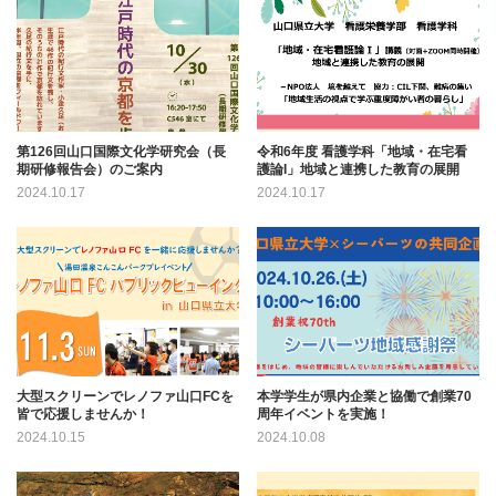
第126回山口国際文化学研究会（長
令和6年度 看護学科「地域・在宅看
期研修報告会）のご案内
護論I」地域と連携した教育の展開
2024.10.17
2024.10.17
大型スクリーンでレノファ山口FCを
本学学生が県内企業と協働で創業70
皆で応援しませんか！
周年イベントを実施！
2024.10.15
2024.10.08