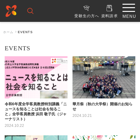
受験生の方へ
資料請求
ホーム
EVENTS
EVENTS
令和6年度全学客員教授特別講義「ニ
華月祭（秋の大学祭）開催のお知ら
ュースを知ることは社会を知るこ
せ
と」全学客員教授 浜田 敬子氏（ジャ
2024.10.21
ーナリスト）
2024.10.22